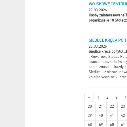
WOJSKOWE CENTRUM
27.03.2026
Osoby zainteresowane T
organizuje je 18 Stołe
SIEDLCE KRĘCĄ PO 
25.03.2026
Siedlce kręcą po tytuł 
„Rowerowa Stolica Polsk
swoich mieszkańców i sy
społeczności — każdy k
Siedlce już nieraz udowo
kolejne wspólne kilome
«
1
2
3
4
20
21
22
23
39
40
41
42
58
59
60
61