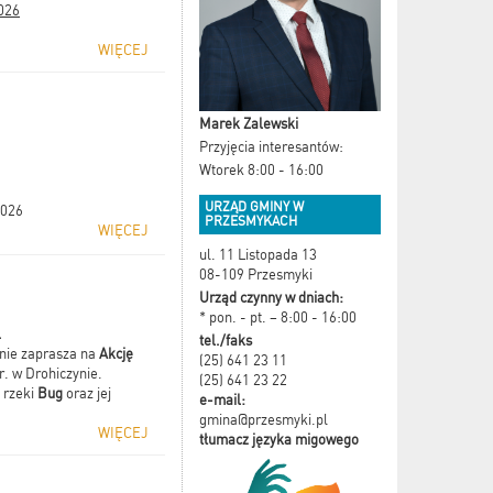
2026
WIĘCEJ
Marek Zalewski
Przyjęcia interesantów:
Wtorek 8:00 - 16:00
URZĄD GMINY W
2026
PRZESMYKACH
WIĘCEJ
ul. 11 Listopada 13
08-109 Przesmyki
Urząd czynny w dniach:
* pon. - pt. – 8:00 - 16:00
.
tel./faks
nie zaprasza na
Akcję
(25) 641 23 11
r. w Drohiczynie.
(25) 641 23 22
 rzeki
Bug
oraz jej
e-mail:
gmina@przesmyki.pl
WIĘCEJ
tłumacz języka migowego