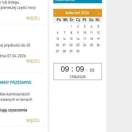
 lub śniegu.
pierwszej części nocy
kwiecień 2026
«
»
WIĘCEJ
Pn
Wt
Śr
Cz
Pt
So
Ni
1
2
3
4
5
6
7
8
9
10
11
12
13
14
15
16
17
18
19
ej prędkości do 45
20
21
22
23
24
25
26
27
28
29
30
dnia 07.04.2026
WIĘCEJ
09
:
09
:
02
7/08/2026
MINY PRZESMYKI
dów kominiarskich
izowanych w ramach
ługą czyszczenia
WIĘCEJ