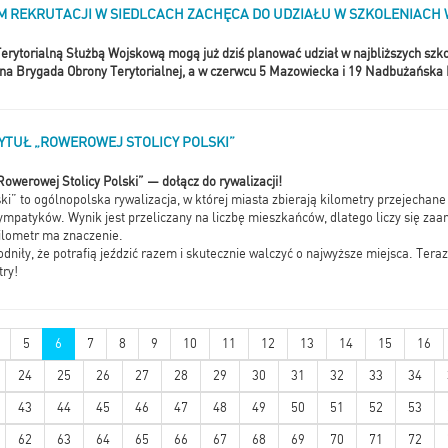
 REKRUTACJI W SIEDLCACH ZACHĘCA DO UDZIAŁU W SZKOLENIACH 
erytorialną Służbą Wojskową mogą już dziś planować udział w najbliższych szk
czna Brygada Obrony Terytorialnej, a w czerwcu 5 Mazowiecka i 19 Nadbużańska
TYTUŁ „ROWEROWEJ STOLICY POLSKI”
„Rowerowej Stolicy Polski” — dołącz do rywalizacji!
i” to ogólnopolska rywalizacja, w której miasta zbierają kilometry przejechane
mpatyków. Wynik jest przeliczany na liczbę mieszkańców, dlatego liczy się zaa
ilometr ma znaczenie.
dniły, że potrafią jeździć razem i skutecznie walczyć o najwyższe miejsca. Teraz
try!
5
6
7
8
9
10
11
12
13
14
15
16
24
25
26
27
28
29
30
31
32
33
34
43
44
45
46
47
48
49
50
51
52
53
62
63
64
65
66
67
68
69
70
71
72