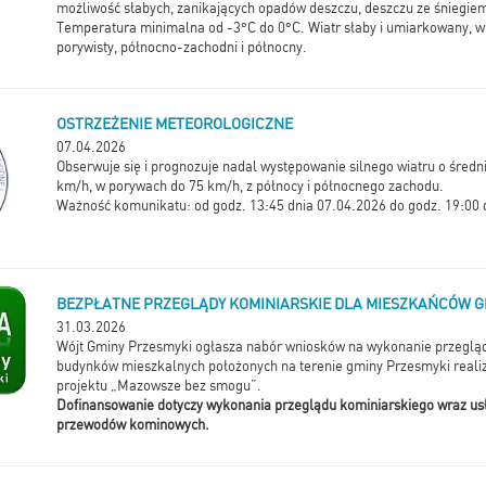
możliwość słabych, zanikających opadów deszczu, deszczu ze śniegiem
Temperatura minimalna od -3°C do 0°C. Wiatr słaby i umiarkowany, w 
porywisty, północno-zachodni i północny.
OSTRZEŻENIE METEOROLOGICZNE
07.04.2026
Obserwuje się i prognozuje nadal występowanie silnego wiatru o średni
km/h, w porywach do 75 km/h, z północy i północnego zachodu.
Ważność komunikatu: od godz. 13:45 dnia 07.04.2026 do godz. 19:00 
BEZPŁATNE PRZEGLĄDY KOMINIARSKIE DLA MIESZKAŃCÓW G
31.03.2026
Wójt Gminy Przesmyki ogłasza nabór wniosków na wykonanie przeglą
budynków mieszkalnych położonych na terenie gminy Przesmyki real
projektu „Mazowsze bez smogu”.
Dofinansowanie dotyczy wykonania przeglądu kominiarskiego wraz us
przewodów kominowych.