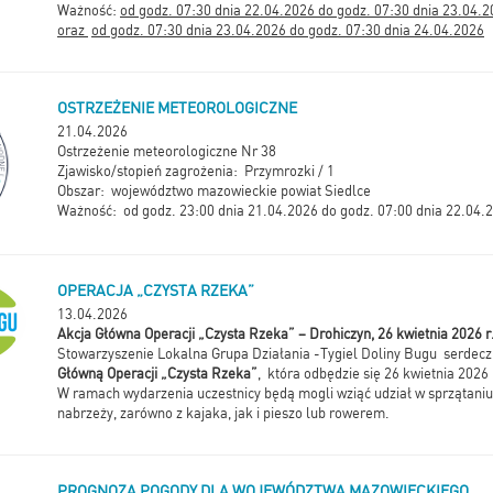
Ważność:
od godz. 07:30 dnia 22.04.2026 do godz. 07:30 dnia 23.04.
oraz
od godz. 07:30 dnia 23.04.2026 do godz. 07:30 dnia 24.04.2026
OSTRZEŻENIE METEOROLOGICZNE
21.04.2026
Ostrzeżenie meteorologiczne Nr 38
Zjawisko/stopień zagrożenia: Przymrozki / 1
Obszar: województwo mazowieckie powiat Siedlce
Ważność: od godz. 23:00 dnia 21.04.2026 do godz. 07:00 dnia 22.04.
OPERACJA „CZYSTA RZEKA”
13.04.2026
Akcja Główna Operacji „Czysta Rzeka” – Drohiczyn, 26 kwietnia 2026 r
Stowarzyszenie Lokalna Grupa Działania -Tygiel Doliny Bugu serdecz
Główną Operacji „Czysta Rzeka”
, która odbędzie się 26 kwietnia 2026 
W ramach wydarzenia uczestnicy będą mogli wziąć udział w sprzątaniu
nabrzeży, zarówno z kajaka, jak i pieszo lub rowerem.
PROGNOZA POGODY DLA WOJEWÓDZTWA MAZOWIECKIEGO