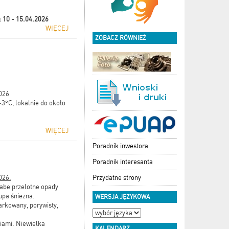
:
10 - 15.04.2026
WIĘCEJ
ZOBACZ RÓWNIEŻ
2026
3°C, lokalnie do około
WIĘCEJ
Poradnik inwestora
Poradnik interesanta
Przydatne strony
026.
łabe przelotne opady
upa śnieżna.
WERSJA JĘZYKOWA
rkowany, porywisty,
iami. Niewielka
KALENDARZ