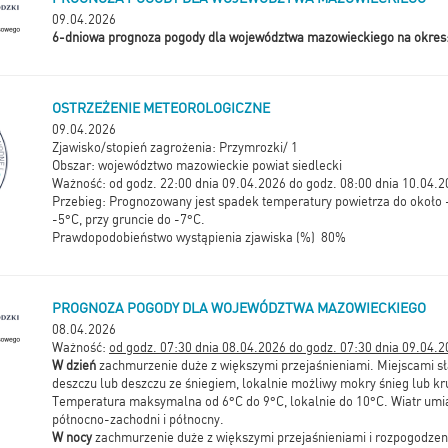
09.04.2026
6-dniowa prognoza pogody dla województwa mazowieckiego na okres
OSTRZEŻENIE METEOROLOGICZNE
09.04.2026
Zjawisko/stopień zagrożenia: Przymrozki/ 1
Obszar: województwo mazowieckie powiat siedlecki
Ważność: od godz. 22:00 dnia 09.04.2026 do godz. 08:00 dnia 10.04.
Przebieg: Prognozowany jest spadek temperatury powietrza do około -
-5°C, przy gruncie do -7°C.
Prawdopodobieństwo wystąpienia zjawiska (%) 80%
PROGNOZA POGODY DLA WOJEWÓDZTWA MAZOWIECKIEGO
08.04.2026
Ważność:
od godz. 07:30 dnia 08.04.2026 do godz. 07:30 dnia 09.04.2
W dzień
zachmurzenie duże z większymi przejaśnieniami. Miejscami s
deszczu lub deszczu ze śniegiem, lokalnie możliwy mokry śnieg lub kr
Temperatura maksymalna od 6°C do 9°C, lokalnie do 10°C. Wiatr umia
północno-zachodni i północny.
W nocy
zachmurzenie duże z większymi przejaśnieniami i rozpogodzen