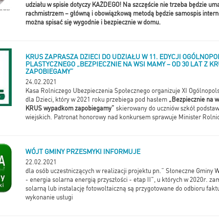
udziału w spisie dotyczy KAŻDEGO! Na szczęście nie trzeba będzie uma
rachmistrzem – główną i obowiązkową metodą będzie samospis intern
można spisać się wygodnie i bezpiecznie w domu.
KRUS ZAPRASZA DZIECI DO UDZIAŁU W 11. EDYCJI OGÓLNOP
PLASTYCZNEGO „BEZPIECZNIE NA WSI MAMY – OD 30 LAT Z 
ZAPOBIEGAMY”
24.02.2021
Kasa Rolniczego Ubezpieczenia Społecznego organizuje XI Ogólnopols
dla Dzieci, który w 2021 roku przebiega pod hasłem
„Bezpiecznie na w
KRUS wypadkom zapobiegamy”
skierowany do uczniów szkół podsta
wiejskich. Patronat honorowy nad konkursem sprawuje Minister Rolnic
WÓJT GMINY PRZESMYKI INFORMUJE
22.02.2021
dla osób uczestniczących w realizacji projektu pn.” Słoneczne Gmin
- energia solarna energią przyszłości - etap II", u których w 2020r. z
solarną lub instalację fotowoltaiczną są przygotowane do odbioru fakt
wykonanie usługi