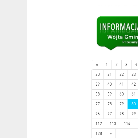
«
1
2
3
4
20
21
22
23
39
40
41
42
58
59
60
61
77
78
79
80
96
97
98
99
112
113
114
128
»