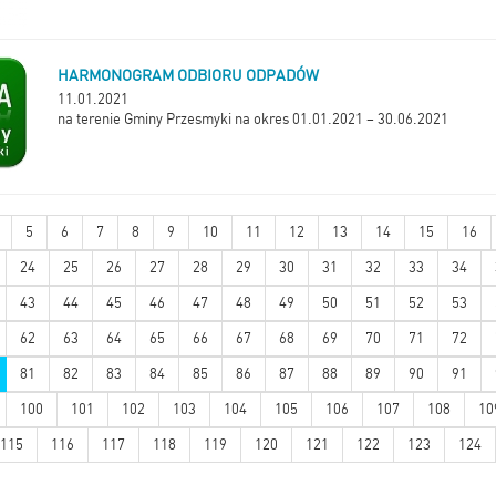
HARMONOGRAM ODBIORU ODPADÓW
11.01.2021
na terenie Gminy Przesmyki na okres 01.01.2021 – 30.06.2021
5
6
7
8
9
10
11
12
13
14
15
16
24
25
26
27
28
29
30
31
32
33
34
43
44
45
46
47
48
49
50
51
52
53
62
63
64
65
66
67
68
69
70
71
72
81
82
83
84
85
86
87
88
89
90
91
100
101
102
103
104
105
106
107
108
10
115
116
117
118
119
120
121
122
123
124