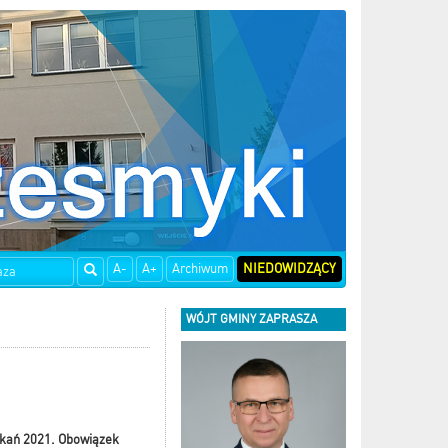
A-
A+
Archiwum
NIEDOWIDZĄCY
WÓJT GMINY ZAPRASZA
zkań 2021. Obowiązek