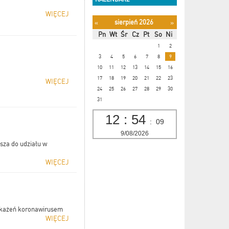
WIĘCEJ
sierpień 2026
«
»
Pn
Wt
Śr
Cz
Pt
So
Ni
1
2
3
4
5
6
7
8
9
10
11
12
13
14
15
16
17
18
19
20
21
22
23
WIĘCEJ
24
25
26
27
28
29
30
31
12
:
54
:
10
9/08/2026
sza do udziału w
WIĘCEJ
zakażeń koronawirusem
WIĘCEJ