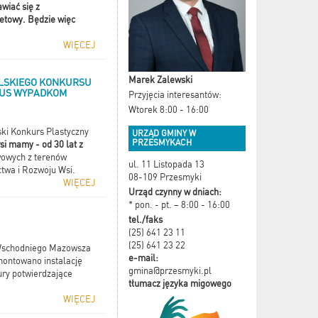
wiać się z
etowy. Będzie więc
WIĘCEJ
Marek Zalewski
OLSKIEGO KONKURSU
KRUS WYPADKOM
Przyjęcia interesantów:
Wtorek 8:00 - 16:00
ki Konkurs Plastyczny
URZĄD GMINY W
PRZESMYKACH
si mamy - od 30 lat z
wowych z terenów
ul. 11 Listopada 13
twa i Rozwoju Wsi.
08-109 Przesmyki
WIĘCEJ
Urząd czynny w dniach:
* pon. - pt. – 8:00 - 16:00
tel./faks
(25) 641 23 11
(25) 641 23 22
y Wschodniego Mazowsza
e-mail:
amontowano instalację
gmina@przesmyki.pl
ury potwierdzające
tłumacz języka migowego
WIĘCEJ