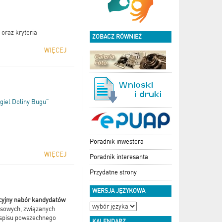
oraz kryteria
ZOBACZ RÓWNIEŻ
WIĘCEJ
giel Doliny Bugu"
Poradnik inwestora
WIĘCEJ
Poradnik interesanta
Przydatne strony
WERSJA JĘZYKOWA
cyjny nabór kandydatów
isowych, związanych
. spisu powszechnego
KALENDARZ