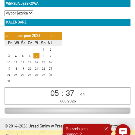
WERSJA JĘZYKOWA
KALENDARZ
sierpień 2026
«
»
Pn
Wt
Śr
Cz
Pt
So
Ni
1
2
3
4
5
6
7
8
9
10
11
12
13
14
15
16
17
18
19
20
21
22
23
24
25
26
27
28
29
30
31
05
:
37
:
45
7/08/2026
© 2014-2026
Urząd Gminy w Przesmykach
Wszelkie Prawa Zastrzeżone.
Potrzebujesz
Realizacja:
Szulc-Efekt Sp. z o.o. & www.gmina.pl
&
Marcom Interactive
pomocy?