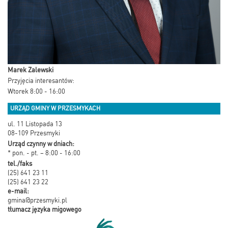
Marek Zalewski
Przyjęcia interesantów:
Wtorek 8:00 - 16:00
URZĄD GMINY W PRZESMYKACH
ul. 11 Listopada 13
08-109 Przesmyki
Urząd czynny w dniach:
* pon. - pt. – 8:00 - 16:00
tel./faks
(25) 641 23 11
(25) 641 23 22
e-mail:
gmina@przesmyki.pl
tłumacz języka migowego