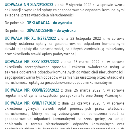
UCHWAŁA NR XLV/293/2023
z dnia 9 stycznia 2023 r. w sprawie wzoru
deklaracji o wysokości opłaty za gospodarowanie odpadami komunalnymi
składanej przez właściciela nieruchomości
Do pobrania:
DEKLARACJA - do wydruku
Do pobrania:
OŚWIADCZENIE - do wydruku
UCHWAŁA NR XLIII/273/2022
z dnia 23 listopada 2022 r. w sprawie
metody ustalenia opłaty za gospodarowanie odpadami komunalnymi
stawki tej opłaty dla nieruchomości, na których zamieszkują mieszkańcy
oraz określenia stawki opłaty podwyższonej
UCHWAŁA NR XXXVII/239/2022
z dnia 25 marca 2022 r.. w sprawie
określenia szczegółowego sposobu i zakresu świadczenia usług w
zakresie odbierania odpadów komunalnych od właścicieli nieruchomości i
zagospodarowania tych odpadów w zamian za uiszczoną przez właściciela
nieruchomości opłatę za gospodarowanie odpadami komunalnymi
UCHWAŁA NR XXXVII/238/2022
z dnia 25 marca 2022 r. w sprawie
regulaminu utrzymania czystości i porządku na terenie Gminy Przesmyki
UCHWAŁA NR XVIII/117/2020
z dnia 23 czerwca 2020 r. w sprawie
określenia górnych stawek opłat ponoszonych przez właścicieli
nieruchomości, którzy nie są zobowiązani do ponoszenia opłat za
gospodarowanie odpadami komunalnymi na rzecz gminy, za usługi
odbierania z terenu nieruchomości odpadów komunalnych oraz