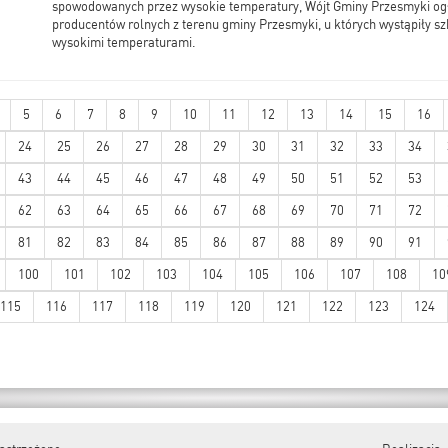
spowodowanych przez wysokie temperatury, Wójt Gminy Przesmyki og
producentów rolnych z terenu gminy Przesmyki, u których wystąpiły 
wysokimi temperaturami.
5
6
7
8
9
10
11
12
13
14
15
16
24
25
26
27
28
29
30
31
32
33
34
43
44
45
46
47
48
49
50
51
52
53
62
63
64
65
66
67
68
69
70
71
72
81
82
83
84
85
86
87
88
89
90
91
100
101
102
103
104
105
106
107
108
10
115
116
117
118
119
120
121
122
123
124