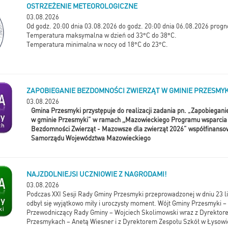
OSTRZEŻENIE METEOROLOGICZNE
03.08.2026
Od godz. 20:00 dnia 03.08.2026 do godz. 20:00 dnia 06.08.2026 progno
Temperatura maksymalna w dzień od 33°C do 38°C.
Temperatura minimalna w nocy od 18°C do 23°C.
ZAPOBIEGANIE BEZDOMNOŚCI ZWIERZĄT W GMINIE PRZESMYK
03.08.2026
Gmina Przesmyki przystępuje do realizacji zadania pn. „Zapobiegan
w gminie Przesmyki” w ramach ,,Mazowieckiego Programu wsparcia
Bezdomności Zwierząt - Mazowsze dla zwierząt 2026” współfinans
Samorządu Województwa Mazowieckiego
NAJZDOLNIEJSI UCZNIOWIE Z NAGRODAMI!
03.08.2026
Podczas XXI Sesji Rady Gminy Przesmyki przeprowadzonej w dniu 23 l
odbył się wyjątkowo miły i uroczysty moment. Wójt Gminy Przesmyki –
Przewodniczący Rady Gminy – Wojciech Skolimowski wraz z Dyrektor
Przesmykach – Anetą Wiesner i z Dyrektorem Zespołu Szkół w Łysow