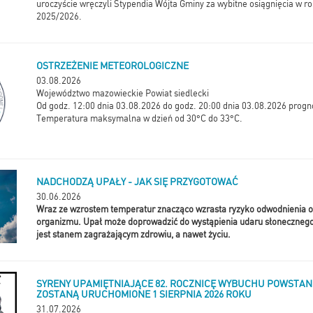
uroczyście wręczyli Stypendia Wójta Gminy za wybitne osiągnięcia w 
2025/2026.
OSTRZEŻENIE METEOROLOGICZNE
03.08.2026
Województwo mazowieckie Powiat siedlecki
Od godz. 12:00 dnia 03.08.2026 do godz. 20:00 dnia 03.08.2026 progno
Temperatura maksymalna w dzień od 30°C do 33°C.
NADCHODZĄ UPAŁY - JAK SIĘ PRZYGOTOWAĆ
30.06.2026
Wraz ze wzrostem temperatur znacząco wzrasta ryzyko odwodnienia o
organizmu. Upał może doprowadzić do wystąpienia udaru słonecznego 
jest stanem zagrażającym zdrowiu, a nawet życiu.
SYRENY UPAMIĘTNIAJĄCE 82. ROCZNICĘ WYBUCHU POWSTA
ZOSTANĄ URUCHOMIONE 1 SIERPNIA 2026 ROKU
31.07.2026