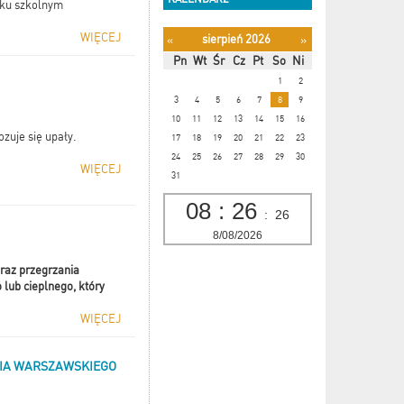
roku szkolnym
WIĘCEJ
sierpień 2026
«
»
Pn
Wt
Śr
Cz
Pt
So
Ni
1
2
3
4
5
6
7
8
9
10
11
12
13
14
15
16
zuje się upały.
17
18
19
20
21
22
23
24
25
26
27
28
29
30
WIĘCEJ
31
08
:
26
:
26
8/08/2026
raz przegrzania
lub cieplnego, który
WIĘCEJ
NIA WARSZAWSKIEGO