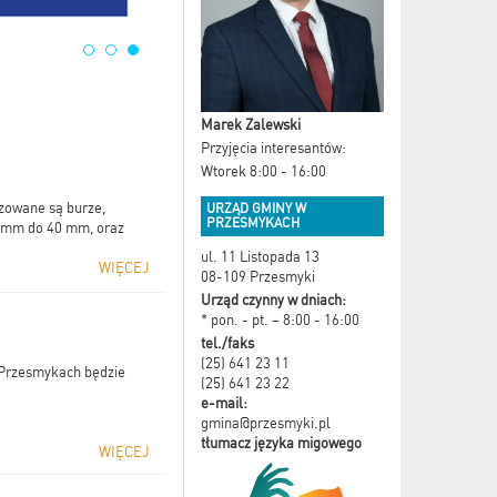
Marek Zalewski
Przyjęcia interesantów:
Wtorek 8:00 - 16:00
ozowane są burze,
URZĄD GMINY W
PRZESMYKACH
0 mm do 40 mm, oraz
ul. 11 Listopada 13
WIĘCEJ
08-109 Przesmyki
Urząd czynny w dniach:
* pon. - pt. – 8:00 - 16:00
tel./faks
(25) 641 23 11
w Przesmykach będzie
(25) 641 23 22
e-mail:
gmina@przesmyki.pl
tłumacz języka migowego
WIĘCEJ