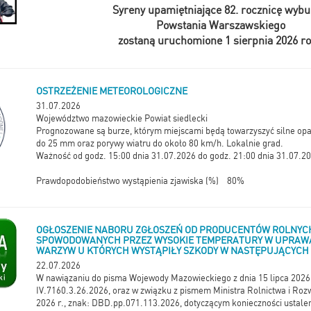
Syreny upamiętniające 82. rocznicę wyb
Powstania Warszawskiego
zostaną uruchomione 1 sierpnia 2026 r
OSTRZEŻENIE METEOROLOGICZNE
31.07.2026
Województwo mazowieckie Powiat siedlecki
Prognozowane są burze, którym miejscami będą towarzyszyć silne op
do 25 mm oraz porywy wiatru do około 80 km/h. Lokalnie grad.
Ważność od godz. 15:00 dnia 31.07.2026 do godz. 21:00 dnia 31.07.2
Prawdopodobieństwo wystąpienia zjawiska (%) 80%
OGŁOSZENIE NABORU ZGŁOSZEŃ OD PRODUCENTÓW ROLNYC
SPOWODOWANYCH PRZEZ WYSOKIE TEMPERATURY W UPRAW
WARZYW U KTÓRYCH WYSTĄPIŁY SZKODY W NASTĘPUJĄCYC
22.07.2026
W nawiązaniu do pisma Wojewody Mazowieckiego z dnia 15 lipca 2026 
IV.7160.3.26.2026, oraz w związku z pismem Ministra Rolnictwa i Rozwo
2026 r., znak: DBD.pp.071.113.2026, dotyczącym konieczności ustalen