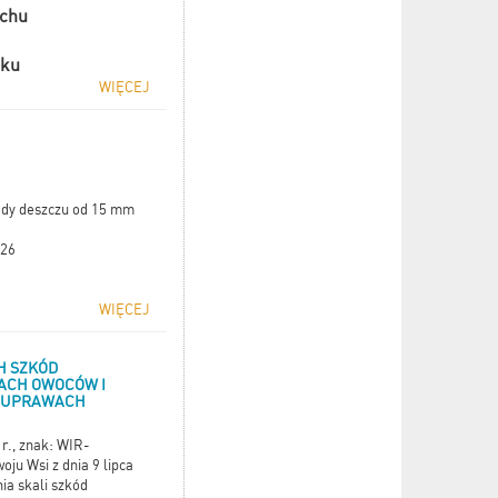
uchu
oku
WIĘCEJ
ady deszczu od 15 mm
026
WIĘCEJ
H SZKÓD
ACH OWOCÓW I
H UPRAWACH
r., znak: WIR-
ju Wsi z dnia 9 lipca
ia skali szkód