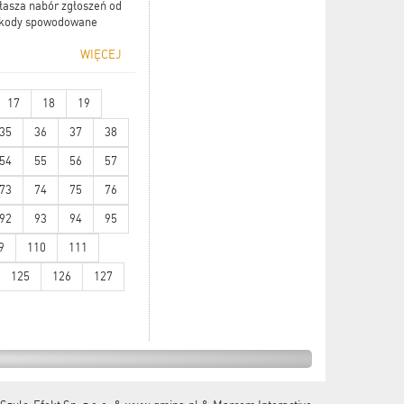
łasza nabór zgłoszeń od
szkody spowodowane
WIĘCEJ
17
18
19
35
36
37
38
54
55
56
57
73
74
75
76
92
93
94
95
9
110
111
125
126
127