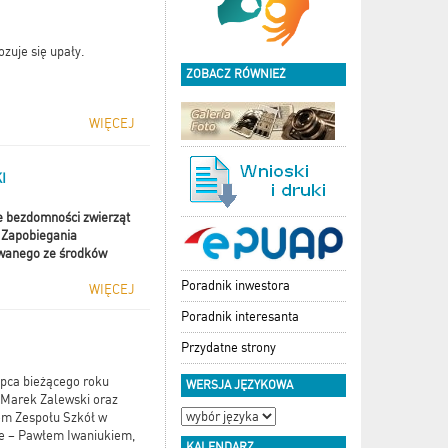
zuje się upały.
ZOBACZ RÓWNIEŻ
WIĘCEJ
I
ie bezdomności zwierząt
 Zapobiegania
owanego ze środków
Poradnik inwestora
WIĘCEJ
Poradnik interesanta
Przydatne strony
ipca bieżącego roku
WERSJA JĘZYKOWA
 Marek Zalewski oraz
em Zespołu Szkół w
ie – Pawłem Iwaniukiem,
KALENDARZ