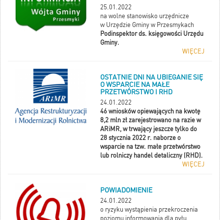
25.01.2022
na wolne stanowisko urzędnicze
w Urzędzie Gminy w Przesmykach
Podinspektor ds. księgowości Urzędu
Gminy.
WIĘCEJ
OSTATNIE DNI NA UBIEGANIE SIĘ
O WSPARCIE NA MAŁE
PRZETWÓRSTWO I RHD
24.01.2022
46 wniosków opiewających na kwotę
8,2 mln zł zarejestrowano na razie w
ARiMR, w trwający jeszcze tylko do
28 stycznia 2022 r. naborze o
wsparcie na tzw. małe przetwórstwo
lub rolniczy handel detaliczny (RHD).
WIĘCEJ
POWIADOMIENIE
24.01.2022
o ryzyku wystąpienia przekroczenia
poziomu informowania dla pyłu