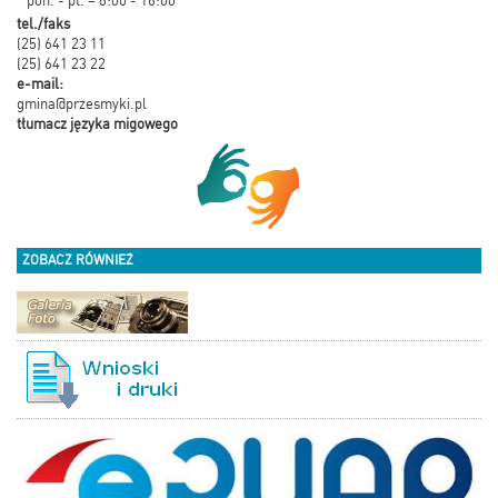
* pon. - pt. – 8:00 - 16:00
tel./faks
(25) 641 23 11
(25) 641 23 22
e-mail:
gmina@przesmyki.pl
tłumacz języka migowego
ZOBACZ RÓWNIEŻ