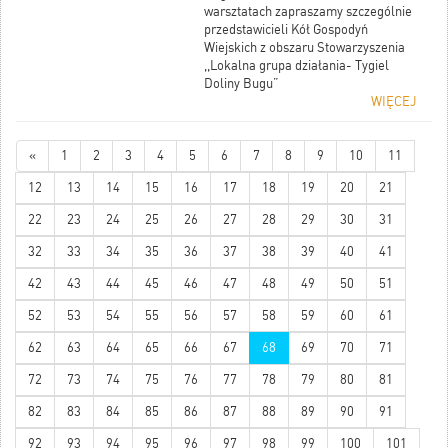
warsztatach zapraszamy szczególnie
przedstawicieli Kół Gospodyń
Wiejskich z obszaru Stowarzyszenia
,,Lokalna grupa działania- Tygiel
Doliny Bugu”
WIĘCEJ
«
1
2
3
4
5
6
7
8
9
10
11
12
13
14
15
16
17
18
19
20
21
22
23
24
25
26
27
28
29
30
31
32
33
34
35
36
37
38
39
40
41
42
43
44
45
46
47
48
49
50
51
52
53
54
55
56
57
58
59
60
61
62
63
64
65
66
67
68
69
70
71
72
73
74
75
76
77
78
79
80
81
82
83
84
85
86
87
88
89
90
91
92
93
94
95
96
97
98
99
100
101