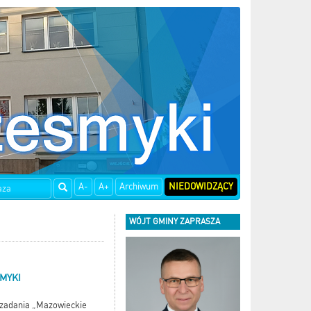
A-
A+
Archiwum
NIEDOWIDZĄCY
WÓJT GMINY ZAPRASZA
MYKI
 zadania „Mazowieckie