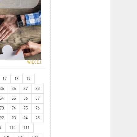
WIĘCEJ
17
18
19
35
36
37
38
54
55
56
57
73
74
75
76
92
93
94
95
9
110
111