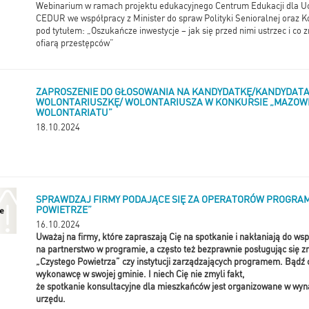
Webinarium w ramach projektu edukacyjnego Centrum Edukacji dla U
CEDUR we współpracy z Minister do spraw Polityki Senioralnej oraz 
pod tytułem: „Oszukańcze inwestycje – jak się przed nimi ustrzec i co 
ofiarą przestępców”
ZAPROSZENIE DO GŁOSOWANIA NA KANDYDATKĘ/KANDYDATA
WOLONTARIUSZKĘ/ WOLONTARIUSZA W KONKURSIE „MAZOW
WOLONTARIATU”
18.10.2024
SPRAWDZAJ FIRMY PODAJĄCE SIĘ ZA OPERATORÓW PROGRAM
POWIETRZE”
16.10.2024
Uważaj na firmy, które zapraszają Cię na spotkanie i nakłaniają do wsp
na partnerstwo w programie, a często też bezprawnie posługując się 
„Czystego Powietrza” czy instytucji zarządzających programem. Bądź c
wykonawcę w swojej gminie. I niech Cię nie zmyli fakt,
że spotkanie konsultacyjne dla mieszkańców jest organizowane w wynaj
urzędu.