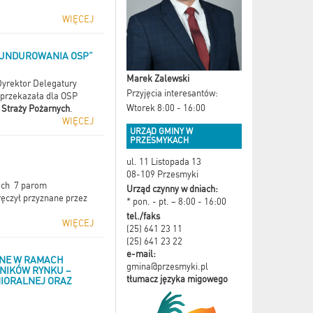
WIĘCEJ
MUNDUROWANIA OSP”
Marek Zalewski
Dyrektor Delegatury
Przyjęcia interesantów:
przekazała dla OSP
Wtorek 8:00 - 16:00
 Straży Pożarnych
.
WIĘCEJ
URZĄD GMINY W
PRZESMYKACH
ul. 11 Listopada 13
08-109 Przesmyki
ach 7 parom
Urząd czynny w dniach:
ęczył przyznane przez
* pon. - pt. – 8:00 - 16:00
tel./faks
WIĘCEJ
(25) 641 23 11
(25) 641 23 22
e-mail:
ANE W RAMACH
gmina@przesmyki.pl
NIKÓW RYNKU –
tłumacz języka migowego
NIORALNEJ ORAZ