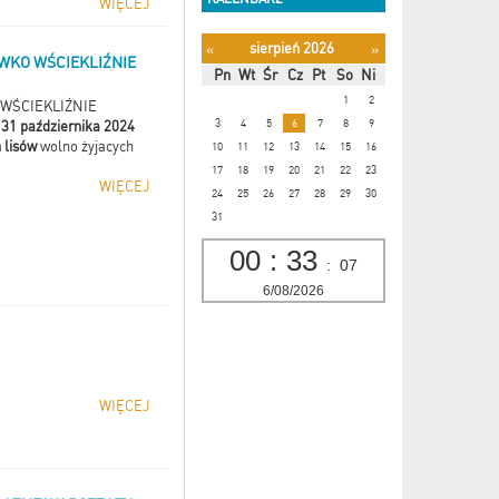
WIĘCEJ
sierpień 2026
«
»
WKO WŚCIEKLIŹNIE
Pn
Wt
Śr
Cz
Pt
So
Ni
1
2
WŚCIEKLIŹNIE
3
4
5
6
7
8
9
31 października 2024
 lisów
wolno żyjacych
10
11
12
13
14
15
16
17
18
19
20
21
22
23
WIĘCEJ
24
25
26
27
28
29
30
31
00
:
33
:
08
6/08/2026
WIĘCEJ