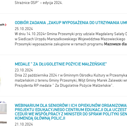
Strażnice OSP” – edycja 2024.
ODBIÓR ZADANIA „ZAKUP WYPOSAŻENIA DO UTRZYMANIA U
25.10.2024
W dniu 14.10.2024r Gmina Przesmyki przy udziale Magdaleny Sałaty 
w Siedlcach Urzędu Marszałkowskiego Województwa Mazowieckiego 
Przesmyki wyposażenie zakupione w ramach programu
Mazowsze dla
MEDALE " ZA DŁUGOLETNIE POŻYCIE MAŁŻEŃSKIE"
23.10.2024
Dnia 22 października 2024 r w Gminnym Ośrodku Kultury w Przesmyk
małżeńskim z terenu Gminy Przesmyki, Wójt Gminy Marek Zalewski wr
Prezydenta RP medale " Za Długoletnie Pożycie Małżeńskie".
WEBINARIUM DLA SENIORÓW I ICH OPIEKUNÓW ORGANIZOW
PROJEKTU EDUKACYJNEGO CENTRUM EDUKACJI DLA UCZEST
CEDUR WE WSPÓŁPRACY Z MINISTER DO SPRAW POLITYKI SE
KOMENDĄ GŁÓWNĄ POLICJI
21.10.2024