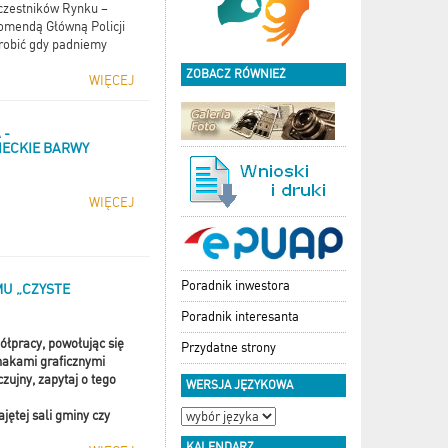
czestników Rynku –
Komendą Główną Policji
zrobić gdy padniemy
ZOBACZ RÓWNIEŻ
WIĘCEJ
 -
IECKIE BARWY
WIĘCEJ
Poradnik inwestora
U „CZYSTE
Poradnik interesanta
ółpracy, powołując się
Przydatne strony
znakami graficznymi
zujny, zapytaj o tego
WERSJA JĘZYKOWA
ętej sali gminy czy
KALENDARZ