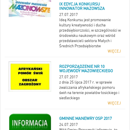
IX EDYCJA KONKURSU
INNOWATOR MAZOWSZA
27.07.2017
Ideą Konkursu jest promowanie
kultury kreatywności i ducha
przedsiębiorczości, w szczególności w
środowisku naukowym oraz wśród
przedstawicieli sektora Małych i
Średnich Przedsiębiorstw
WIĘCEJ
ROZPORZĄDZENIE NR 10
WOJEWODY MAZOWIECKIEGO
27.07.2017
z dnia 25 lipca 2017 r. w sprawie
zwalczania afrykańskiego pomoru
świń na terenie powiatów łosickiego i
siedleckiego
WIĘCEJ
GMINNE MANEWRY OSP 2017
24.07.2017
Wójt Gminy Przesmyki informuje, że