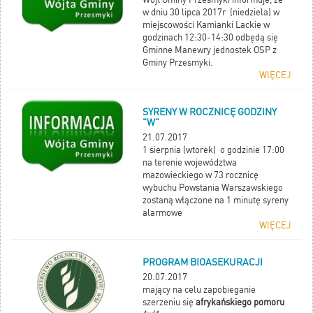
w dniu 30 lipca 2017r (niedziela) w
miejscowości Kamianki Lackie w
godzinach 12:30-14:30 odbędą się
Gminne Manewry jednostek OSP z
Gminy Przesmyki.
WIĘCEJ
SYRENY W ROCZNICĘ GODZINY
"W"
21.07.2017
1 sierpnia (wtorek) o godzinie 17:00
na terenie województwa
mazowieckiego w 73 rocznicę
wybuchu Powstania Warszawskiego
zostaną włączone na 1 minutę syreny
alarmowe
WIĘCEJ
PROGRAM BIOASEKURACJI
20.07.2017
mający na celu zapobieganie
szerzeniu się
afrykańskiego pomoru