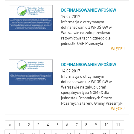
DOFINANSOWANIE WFOŚIGW
14.07.2017
Informacja o otrzymanym
dofinansowaniu z WFOŚiGW w
Warszawie na zakup zestawu
ratownictwa technicznego dla
jednostki OSP Przesmyki
WIĘCEJ
DOFINANSOWANIE WFOŚIGW
14.07.2017
Informacja o otrzymanym
dofinansowaniu z WFOŚiGW w
Warszawie na zakup ubrań
specjalnych typu NOMEX dla
jednostek Ochotniczych Straży
Pożarnych z terenu Gminy Przesmyki
WIĘCEJ
«
1
2
3
4
5
6
7
8
9
10
11