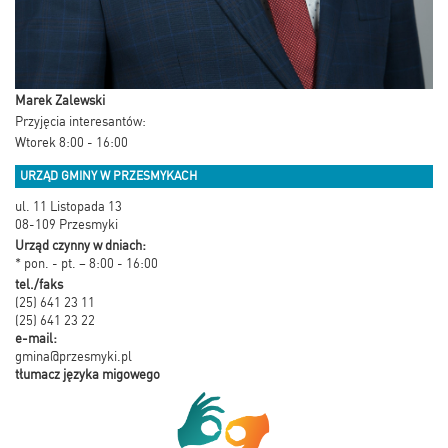
Marek Zalewski
Przyjęcia interesantów:
Wtorek 8:00 - 16:00
URZĄD GMINY W PRZESMYKACH
ul. 11 Listopada 13
08-109 Przesmyki
Urząd czynny w dniach:
* pon. - pt. – 8:00 - 16:00
tel./faks
(25) 641 23 11
(25) 641 23 22
e-mail:
gmina@przesmyki.pl
tłumacz języka migowego