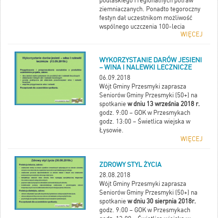
podlaskiego i regionalnych potraw
ziemniaczanych. Ponadto tegoroczny
festyn dał uczestnikom możliwość
wspólnego uczczenia 100-lecia
WIĘCEJ
Odzyskania Niepodległości.
WYKORZYSTANIE DARÓW JESIENI
– WINA I NALEWKI LECZNICZE
06.09.2018
Wójt Gminy Przesmyki zaprasza
Seniorów Gminy Przesmyki (50+) na
spotkanie
w dniu 13 września 2018 r.
godz. 9:00 – GOK w Przesmykach
godz. 13:00 – Świetlica wiejska w
Łysowie.
WIĘCEJ
ZDROWY STYL ŻYCIA
28.08.2018
Wójt Gminy Przesmyki zaprasza
Seniorów Gminy Przesmyki (50+) na
spotkanie
w dniu 30 sierpnia 2018r.
godz. 9:00 – GOK w Przesmykach