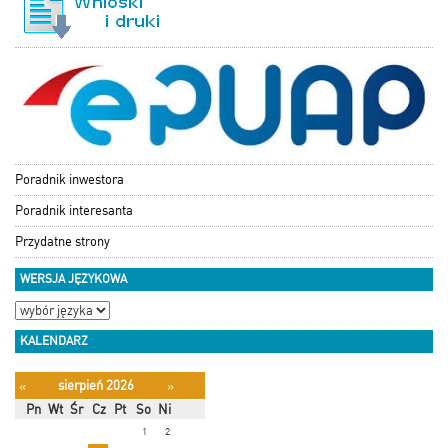
Poradnik inwestora
Poradnik interesanta
Przydatne strony
WERSJA JĘZYKOWA
KALENDARZ
sierpień 2026
«
»
Pn
Wt
Śr
Cz
Pt
So
Ni
1
2