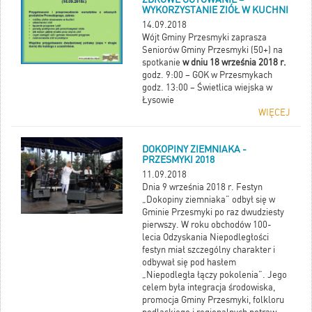
WYKORZYSTANIE ZIÓŁ W KUCHNI
14.09.2018
Wójt Gminy Przesmyki zaprasza
Seniorów Gminy Przesmyki (50+) na
spotkanie
w dniu 18 września 2018 r.
godz. 9:00 – GOK w Przesmykach
godz. 13:00 – Świetlica wiejska w
Łysowie
WIĘCEJ
DOKOPINY ZIEMNIAKA -
PRZESMYKI 2018
11.09.2018
Dnia 9 września 2018 r. Festyn
„Dokopiny ziemniaka” odbył się w
Gminie Przesmyki po raz dwudziesty
pierwszy. W roku obchodów 100-
lecia Odzyskania Niepodległości
festyn miał szczególny charakter i
odbywał się pod hasłem
„Niepodległa łączy pokolenia”. Jego
celem była integracja środowiska,
promocja Gminy Przesmyki, folkloru