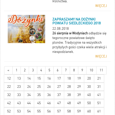
Rolnictwa.
WIĘCEJ
ZAPRASZAMY NA DOŻYNKI
POWIATU SIEDLECKIEGO 2018
22.08.2018
26 sierpnia w Wodyniach
odbędzie się
tegoroczne powiatowe święto
plonów. Tradycyjnie na wszystkich
przybyłych gości czeka wiele atrakcji i
niespodzianek.
WIĘCEJ
«
1
2
3
4
5
6
7
8
9
10
11
12
13
14
15
16
17
18
19
20
21
22
23
24
25
26
27
28
29
30
31
32
33
34
35
36
37
38
39
40
41
42
43
44
45
46
47
48
49
50
51
52
53
54
55
56
57
58
59
60
61