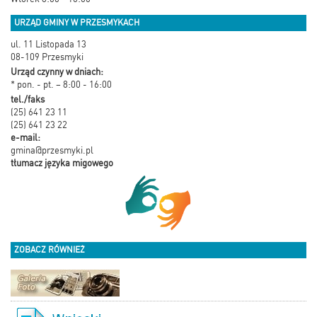
URZĄD GMINY W PRZESMYKACH
ul. 11 Listopada 13
08-109 Przesmyki
Urząd czynny w dniach:
* pon. - pt. – 8:00 - 16:00
tel./faks
(25) 641 23 11
(25) 641 23 22
e-mail:
gmina@przesmyki.pl
tłumacz języka migowego
ZOBACZ RÓWNIEŻ