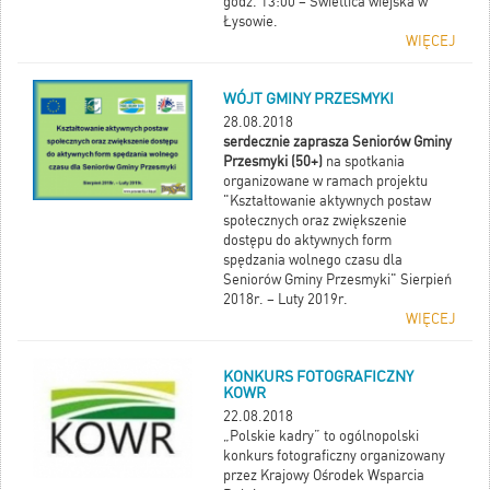
godz. 13:00 – Świetlica wiejska w
Łysowie.
WIĘCEJ
WÓJT GMINY PRZESMYKI
28.08.2018
serdecznie zaprasza Seniorów Gminy
Przesmyki (50+)
na spotkania
organizowane w ramach projektu
"Kształtowanie aktywnych postaw
społecznych oraz zwiększenie
dostępu do aktywnych form
spędzania wolnego czasu dla
Seniorów Gminy Przesmyki" Sierpień
2018r. – Luty 2019r.
WIĘCEJ
KONKURS FOTOGRAFICZNY
KOWR
22.08.2018
„Polskie kadry” to ogólnopolski
konkurs fotograficzny organizowany
przez Krajowy Ośrodek Wsparcia