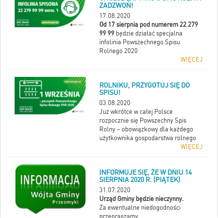
ZADZWOŃ!
17.08.2020
Od 17 sierpnia pod numerem 22 279
99 99
będzie działać specjalna
infolinia Powszechnego Spisu
Rolnego 2020
WIĘCEJ
ROLNIKU, PRZYGOTUJ SIĘ DO
SPISU!
03.08.2020
Już wkrótce w całej Polsce
rozpocznie się Powszechny Spis
Rolny – obowiązkowy dla każdego
użytkownika gospodarstwa rolnego
WIĘCEJ
INFORMUJE SIĘ, ŻE W DNIU 14
SIERPNIA 2020 R. (PIĄTEK)
31.07.2020
Urząd Gminy będzie nieczynny.
Za ewentualne niedogodności
przepraszamy.