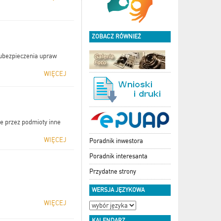
ZOBACZ RÓWNIEŻ
ubezpieczenia upraw
WIĘCEJ
e przez podmioty inne
WIĘCEJ
Poradnik inwestora
Poradnik interesanta
Przydatne strony
WERSJA JĘZYKOWA
WIĘCEJ
KALENDARZ