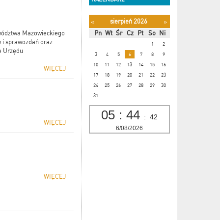
sierpień 2026
«
»
Pn
Wt
Śr
Cz
Pt
So
Ni
wództwa Mazowieckiego
w i sprawozdań oraz
1
2
e Urzędu
3
4
5
6
7
8
9
10
11
12
13
14
15
16
WIĘCEJ
17
18
19
20
21
22
23
24
25
26
27
28
29
30
31
05
:
44
:
43
WIĘCEJ
6/08/2026
WIĘCEJ