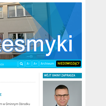
A-
A+
Archiwum
NIEDOWIDZĄCY
WÓJT GMINY ZAPRASZA
E
nym w Gminnym Ośrodku