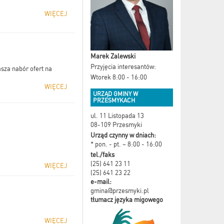
WIĘCEJ
Marek Zalewski
Przyjęcia interesantów:
za nabór ofert na
Wtorek 8:00 - 16:00
WIĘCEJ
URZĄD GMINY W
PRZESMYKACH
ul. 11 Listopada 13
08-109 Przesmyki
Urząd czynny w dniach:
* pon. - pt. – 8:00 - 16:00
tel./faks
(25) 641 23 11
WIĘCEJ
(25) 641 23 22
e-mail:
gmina@przesmyki.pl
tłumacz języka migowego
WIĘCEJ