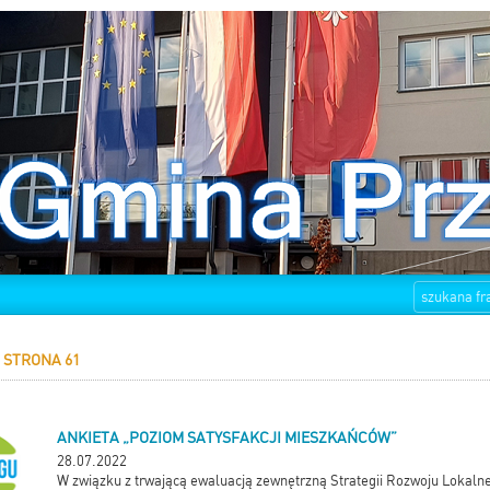
STRONA 61
ANKIETA „POZIOM SATYSFAKCJI MIESZKAŃCÓW”
28.07.2022
W związku z trwającą ewaluacją zewnętrzną Strategii Rozwoju Lokal