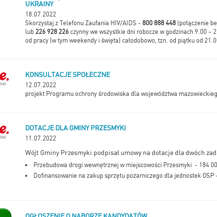
UKRAINY
18.07.2022
Skorzystaj z Telefonu Zaufania HIV/AIDS -
800 888 448
(połączenie be
lub
226 928 226
czynny we wszystkie dni robocze w godzinach 9.00 – 2
od pracy (w tym weekendy i święta) całodobowo, tzn. od piątku od 21.0
KONSULTACJE SPOŁECZNE
12.07.2022
projekt Programu ochrony środowiska dla województwa mazowieckieg
DOTACJE DLA GMINY PRZESMYKI
11.07.2022
Wójt Gminy Przesmyki podpisał umowy na dotacje dla dwóch zad
Przebudowa drogi wewnętrznej w miejscowości Przesmyki - 184 00
Dofinansowanie na zakup sprzętu pożarniczego dla jednostek OSP -
OGŁOSZENIE O NABORZE KANDYDATÓW