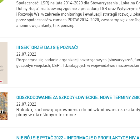
Społeczność (LSR) na lata 2014-2020 dla Stowarzyszenia „Lokalna Gru
Doliny Bugu” realizowaną zgodnie z procedurą LSR oraz Wytycznymi M
i Rozwoju Wsi w zakresie monitoringu i ewaluacji strategii rozwoju lo
przez społeczność w ramach PROW 2014-2020, zwracamy się z prośbą
anonimowej ankiety, link poniżej.
III SEKTORZE! DAJ SIĘ POZNAĆ!
22.07.2022
Rozpoczyna się badanie organizacji pozarządowych (stowarzyszeń, fun
gospodyń wiejskich, OSP…) działających w województwie mazowieckim
ODSZKODOWANIE ZA SZKODY ŁOWIECKIE. NOWE TERMINY ZB
22.07.2022
Rolniku, zachowaj uprawnienia do odszkodowania za szkody 
plony w określonym terminie.
NIE BÓJ SIĘ PYTAĆ 2022 - INFORMACJE O PROFILAKTYCE HIV 