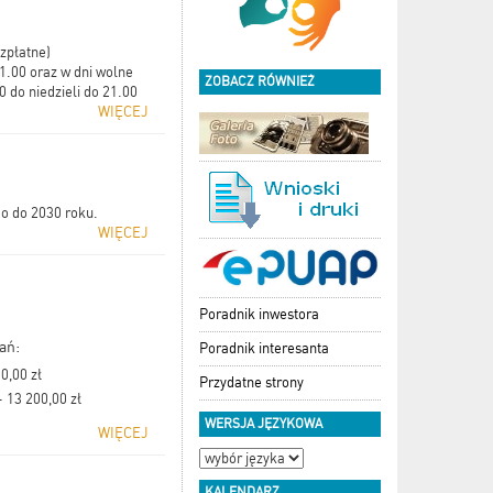
zpłatne)
1.00 oraz w dni wolne
ZOBACZ RÓWNIEŻ
0 do niedzieli do 21.00
WIĘCEJ
o do 2030 roku.
WIĘCEJ
Poradnik inwestora
ań:
Poradnik interesanta
0,00 zł
Przydatne strony
 13 200,00 zł
WERSJA JĘZYKOWA
WIĘCEJ
KALENDARZ