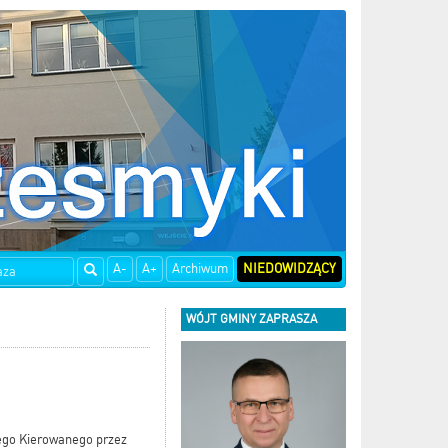
A-
A+
Archiwum
NIEDOWIDZĄCY
WÓJT GMINY ZAPRASZA
nego Kierowanego przez