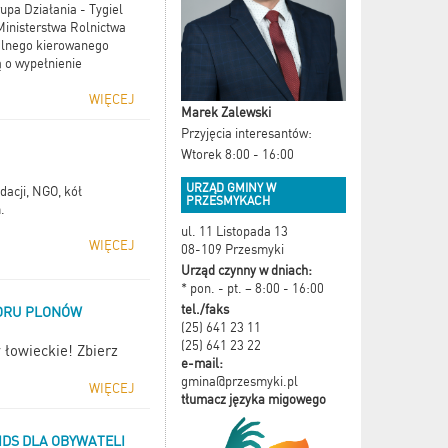
pa Działania - Tygiel
inisterstwa Rolnictwa
kalnego kierowanego
 o wypełnienie
WIĘCEJ
Marek Zalewski
Przyjęcia interesantów:
Wtorek 8:00 - 16:00
URZĄD GMINY W
dacji, NGO, kół
PRZESMYKACH
.
ul. 11 Listopada 13
WIĘCEJ
08-109 Przesmyki
Urząd czynny w dniach:
* pon. - pt. – 8:00 - 16:00
tel./faks
IORU PLONÓW
(25) 641 23 11
(25) 641 23 22
łowieckie! Zbierz
e-mail:
gmina@przesmyki.pl
WIĘCEJ
tłumacz języka migowego
AIDS DLA OBYWATELI