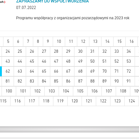
ZAPRASZAMY DO WSPÓŁTWORZENIA
07.07.2022
Programu współpracy z organizacjami pozarządowymi na 2023 rok
5
6
7
8
9
10
11
12
13
14
15
16
24
25
26
27
28
29
30
31
32
33
34
43
44
45
46
47
48
49
50
51
52
53
62
63
64
65
66
67
68
69
70
71
72
81
82
83
84
85
86
87
88
89
90
91
100
101
102
103
104
105
106
107
108
10
115
116
117
118
119
120
121
122
123
124