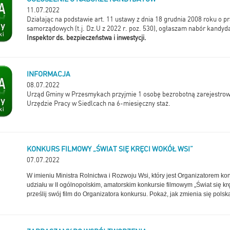
11.07.2022
Działając na podstawie art. 11 ustawy z dnia 18 grudnia 2008 roku o 
samorządowych (t.j. Dz.U z 2022 r. poz. 530), ogłaszam nabór kandyd
Inspektor ds. bezpieczeństwa i inwestycji.
INFORMACJA
08.07.2022
Urząd Gminy w Przesmykach przyjmie 1 osobę bezrobotną zarejestr
Urzędzie Pracy w Siedlcach na 6-miesięczny staż.
KONKURS FILMOWY „ŚWIAT SIĘ KRĘCI WOKÓŁ WSI”
07.07.2022
W imieniu Ministra Rolnictwa i Rozwoju Wsi, który jest Organizatorem k
udziału w II ogólnopolskim, amatorskim konkursie filmowym „Świat się krę
prześlij swój film do Organizatora konkursu. Pokaż, jak zmienia się polsk