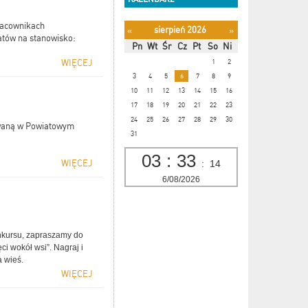
pracownikach
sierpień 2026
«
»
atów na stanowisko:
Pn
Wt
Śr
Cz
Pt
So
Ni
1
2
WIĘCEJ
3
4
5
6
7
8
9
10
11
12
13
14
15
16
17
18
19
20
21
22
23
24
25
26
27
28
29
30
owaną w Powiatowym
31
03
:
33
:
14
WIĘCEJ
6/08/2026
onkursu, zapraszamy do
ci wokół wsi”. Nagraj i
a wieś.
WIĘCEJ