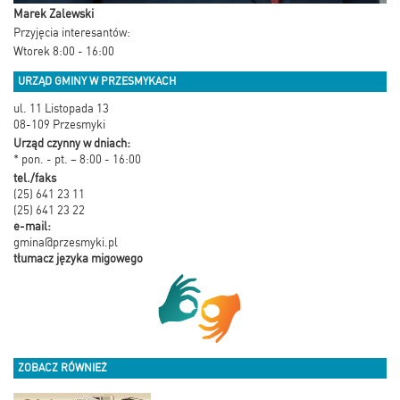
Marek Zalewski
Przyjęcia interesantów:
Wtorek 8:00 - 16:00
URZĄD GMINY W PRZESMYKACH
ul. 11 Listopada 13
08-109 Przesmyki
Urząd czynny w dniach:
* pon. - pt. – 8:00 - 16:00
tel./faks
(25) 641 23 11
(25) 641 23 22
e-mail:
gmina@przesmyki.pl
tłumacz języka migowego
ZOBACZ RÓWNIEŻ