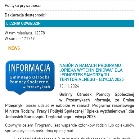
Polityka prywatności
Deklaracja dostępności
LICZNIK ODWIEDZIN
W tym miesiącu: 12378
W sumie: 171769
NEWS
NABÓR W RAMACH PROGRAMU
„OPIEKA WYTCHNIENIOWA” DLA
JEDNOSTEK SAMORZĄDU
TERYTORIALNEGO - EDYCJA 2025
13.11.2024
Gminny Ośrodek Pomocy Społecznej
w Przesmykach informuje, że Gmina
Przesmyki bierze udział w naborze w ramach Programu resortowego
Ministra Rodziny, Pracy i Polityki Społecznej "Opieka wytchnieniowa” dla
Jednostek Samorządu Terytorialnego - edycja 2025
Głównym celem Programu jest wsparcie członków rodzin lub opiekunów
sprawujących bezpośrednią opiekę nad: