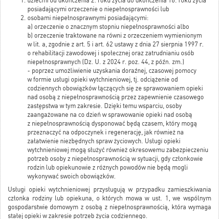
dziećmi od ukończenia 2. roku życia do ukończenia 16. roku życia
posiadającymi orzeczenie o niepełnosprawności lub
osobami niepełnosprawnymi posiadającymi:
a) orzeczenie o znacznym stopniu niepełnosprawności albo
b) orzeczenie traktowane na równi z orzeczeniem wymienionym
w lit. a, zgodnie z art. 5 i art. 62 ustawy z dnia 27 sierpnia 1997 r.
o rehabilitacji zawodowej i społecznej oraz zatrudnianiu osób
niepełnosprawnych (Dz. U. z 2024 r. poz. 44, z późn. zm.)
- poprzez umożliwienie uzyskania doraźnej, czasowej pomocy
w formie usługi opieki wytchnieniowej, tj. odciążenie od
codziennych obowiązków łączących się ze sprawowaniem opieki
nad osobą z niepełnosprawnością przez zapewnienie czasowego
zastępstwa w tym zakresie. Dzięki temu wsparciu, osoby
zaangażowane na co dzień w sprawowanie opieki nad osobą
z niepełnosprawnością dysponować będą czasem, który mogą
przeznaczyć na odpoczynek i regenerację, jak również na
załatwienie niezbędnych spraw życiowych. Usługi opieki
wytchnieniowej mogą służyć również okresowemu zabezpieczeniu
potrzeb osoby z niepełnosprawnością w sytuacji, gdy członkowie
rodzin lub opiekunowie z różnych powodów nie będą mogli
wykonywać swoich obowiązków.
Usługi opieki wytchnieniowej przysługują w przypadku zamieszkiwania
członka rodziny lub opiekuna, o których mowa w ust. 1, we wspólnym
gospodarstwie domowym z osobą z niepełnosprawnością, która wymaga
stałej opieki w zakresie potrzeb życia codziennego.