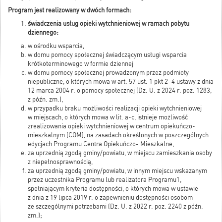
Program jest realizowany w dwóch formach:
świadczenia usług opieki wytchnieniowej w ramach pobytu
dziennego:
w ośrodku wsparcia,
w domu pomocy społecznej świadczącym usługi wsparcia
krótkoterminowego w formie dziennej
w domu pomocy społecznej prowadzonym przez podmioty
niepubliczne, o których mowa w art. 57 ust. 1 pkt 2–4 ustawy z dnia
12 marca 2004 r. o pomocy społecznej (Dz. U. z 2024 r. poz. 1283,
z późn. zm.),
w przypadku braku możliwości realizacji opieki wytchnieniowej
w miejscach, o których mowa w lit. a-c, istnieje możliwość
zrealizowania opieki wytchnieniowej w centrum opiekuńczo-
mieszkalnym (COM), na zasadach określonych w poszczególnych
edycjach Programu Centra Opiekuńczo- Mieszkalne,
za uprzednią zgodą gminy/powiatu, w miejscu zamieszkania osoby
z niepełnosprawnością,
za uprzednią zgodą gminy/powiatu, w innym miejscu wskazanym
przez uczestnika Programu lub realizatora Programu1,
spełniającym kryteria dostępności, o których mowa w ustawie
z dnia z 19 lipca 2019 r. o zapewnieniu dostępności osobom
ze szczególnymi potrzebami (Dz. U. z 2022 r. poz. 2240 z późn.
zm.);