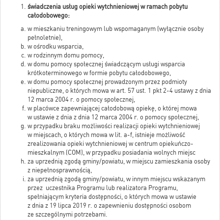
świadczenia usług opieki wytchnieniowej w ramach pobytu
całodobowego:
w mieszkaniu treningowym lub wspomaganym (wyłącznie osoby
pełnoletnie),
w ośrodku wsparcia,
w rodzinnym domu pomocy,
w domu pomocy społecznej świadczącym usługi wsparcia
krótkoterminowego w formie pobytu całodobowego,
w domu pomocy społecznej prowadzonym przez podmioty
niepubliczne, o których mowa w art. 57 ust. 1 pkt 2-4 ustawy z dnia
12 marca 2004 r. o pomocy społecznej,
w placówce zapewniającej całodobową opiekę, o której mowa
w ustawie z dnia z dnia 12 marca 2004 r. o pomocy społecznej,
w przypadku braku możliwości realizacji opieki wytchnieniowej
w miejscach, o których mowa w lit. a-f, istnieje możliwość
zrealizowania opieki wytchnieniowej w centrum opiekuńczo-
mieszkalnym (COM), w przypadku posiadania wolnych miejsc
za uprzednią zgodą gminy/powiatu, w miejscu zamieszkania osoby
z niepełnosprawnością,
za uprzednią zgodą gminy/powiatu, w innym miejscu wskazanym
przez uczestnika Programu lub realizatora Programu,
spełniającym kryteria dostępności, o których mowa w ustawie
z dnia z 19 lipca 2019 r. o zapewnieniu dostępności osobom
ze szczególnymi potrzebami.