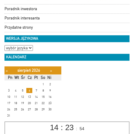
Poradnik inwestora
Poradnik interesanta
Przydatne strony
WERSJA JĘZYKOWA
KALENDARZ
sierpień 2026
«
»
Pn
Wt
Śr
Cz
Pt
So
Ni
1
2
3
4
5
6
7
8
9
10
11
12
13
14
15
16
17
18
19
20
21
22
23
24
25
26
27
28
29
30
31
14
:
23
:
55