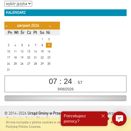
KALENDARZ
sierpień 2026
«
»
Pn
Wt
Śr
Cz
Pt
So
Ni
1
2
3
4
5
6
7
8
9
10
11
12
13
14
15
16
17
18
19
20
21
22
23
24
25
26
27
28
29
30
31
07
:
24
:
58
9/08/2026
© 2014-2026
Urząd Gminy w Przesmykach
Wszelkie Prawa Zastrzeżone.
Potrzebujesz
Realizacja:
Szulc-Efekt Sp. z o.o. & www.gmina.pl
&
Marcom Interactive
pomocy?
Strona korzysta z plików cookies w celu realizacji usług i zgodnie z
Akceptuję
Polityką Plików Cookies
.