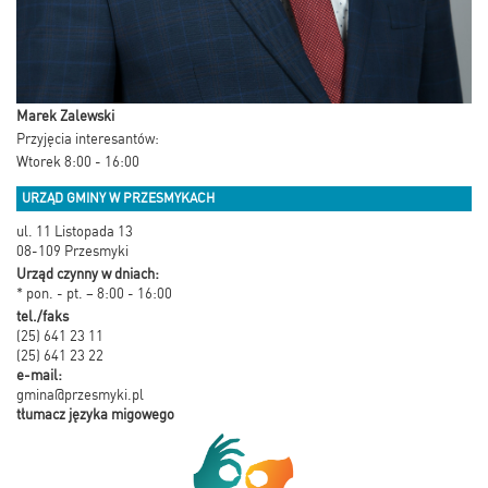
Marek Zalewski
Przyjęcia interesantów:
Wtorek 8:00 - 16:00
URZĄD GMINY W PRZESMYKACH
ul. 11 Listopada 13
08-109 Przesmyki
Urząd czynny w dniach:
* pon. - pt. – 8:00 - 16:00
tel./faks
(25) 641 23 11
(25) 641 23 22
e-mail:
gmina@przesmyki.pl
tłumacz języka migowego