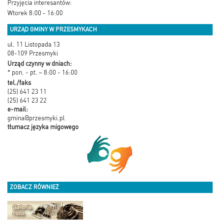
Przyjęcia interesantów:
Wtorek 8:00 - 16:00
URZĄD GMINY W PRZESMYKACH
ul. 11 Listopada 13
08-109 Przesmyki
Urząd czynny w dniach:
* pon. - pt. – 8:00 - 16:00
tel./faks
(25) 641 23 11
(25) 641 23 22
e-mail:
gmina@przesmyki.pl
tłumacz języka migowego
ZOBACZ RÓWNIEŻ