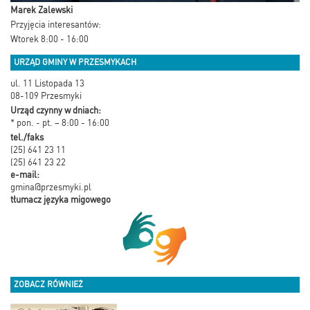
Marek Zalewski
Przyjęcia interesantów:
Wtorek 8:00 - 16:00
URZĄD GMINY W PRZESMYKACH
ul. 11 Listopada 13
08-109 Przesmyki
Urząd czynny w dniach:
* pon. - pt. – 8:00 - 16:00
tel./faks
(25) 641 23 11
(25) 641 23 22
e-mail:
gmina@przesmyki.pl
tłumacz języka migowego
ZOBACZ RÓWNIEŻ