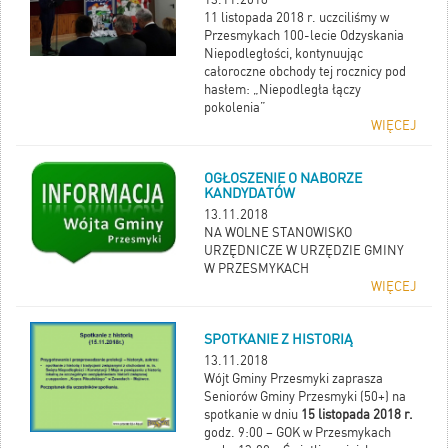
11 listopada 2018 r. uczciliśmy w
Przesmykach 100-lecie Odzyskania
Niepodległości, kontynuując
całoroczne obchody tej rocznicy pod
hasłem: „Niepodległa łączy
pokolenia”
WIĘCEJ
OGŁOSZENIE O NABORZE
KANDYDATÓW
13.11.2018
NA WOLNE STANOWISKO
URZĘDNICZE W URZĘDZIE GMINY
W PRZESMYKACH
WIĘCEJ
SPOTKANIE Z HISTORIĄ
13.11.2018
Wójt Gminy Przesmyki zaprasza
Seniorów Gminy Przesmyki (50+) na
spotkanie w dniu
15 listopada 2018 r.
godz. 9:00 – GOK w Przesmykach