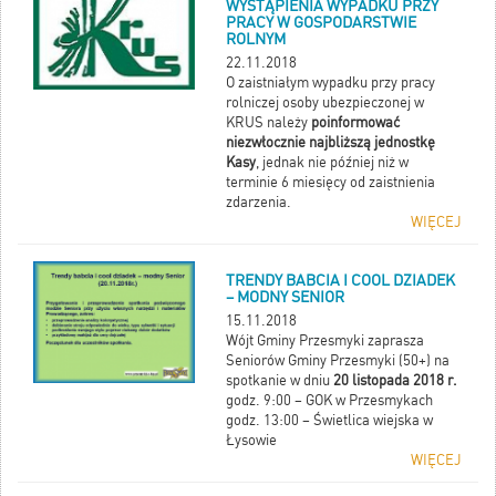
WYSTĄPIENIA WYPADKU PRZY
PRACY W GOSPODARSTWIE
ROLNYM
22.11.2018
O zaistniałym wypadku przy pracy
rolniczej osoby ubezpieczonej w
KRUS należy
poinformować
niezwłocznie najbliższą jednostkę
Kasy
, jednak nie później niż w
terminie 6 miesięcy od zaistnienia
zdarzenia.
WIĘCEJ
TRENDY BABCIA I COOL DZIADEK
– MODNY SENIOR
15.11.2018
Wójt Gminy Przesmyki zaprasza
Seniorów Gminy Przesmyki (50+) na
spotkanie w dniu
20 listopada 2018 r.
godz. 9:00 – GOK w Przesmykach
godz. 13:00 – Świetlica wiejska w
Łysowie
WIĘCEJ