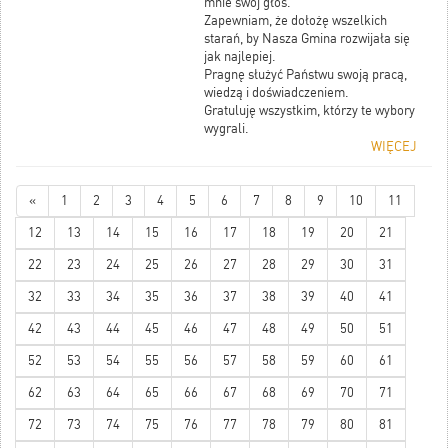
mnie swój głos.
Zapewniam, że dołożę wszelkich
starań, by Nasza Gmina rozwijała się
jak najlepiej.
Pragnę służyć Państwu swoją pracą,
wiedzą i doświadczeniem.
Gratuluję wszystkim, którzy te wybory
wygrali.
WIĘCEJ
«
1
2
3
4
5
6
7
8
9
10
11
12
13
14
15
16
17
18
19
20
21
22
23
24
25
26
27
28
29
30
31
32
33
34
35
36
37
38
39
40
41
42
43
44
45
46
47
48
49
50
51
52
53
54
55
56
57
58
59
60
61
62
63
64
65
66
67
68
69
70
71
72
73
74
75
76
77
78
79
80
81