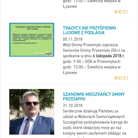
godz. 13:00 – Świetlica wiejska w
Łysowie
WIĘCEJ
TRADYCYJNE PRZYŚPIEWKI
LUDOWE Z PODLASIA
05.11.2018
Wójt Gminy Przesmyki zaprasza
Seniorów Gminy Przesmyki (50+) na
spotkanie w dniu
6 listopada 2018 r.
godz. 9:00 – GOK w Przesmykach
godz. 13:00 – Świetlica wiejska w
Łysowie
WIĘCEJ
SZANOWNI MIESZKAŃCY GMINY
PRZESMYKI
31.10.2018
Serdecznie dziękuję Państwu za
udział w Wyborach Samorządowych.
Szczególne podziękowania kieruję do
osób, które obdarzyły mnie po raz
kolejny swoim zaufaniem oddając na