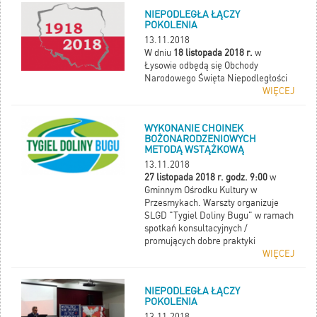
NIEPODLEGŁA ŁĄCZY
POKOLENIA
13.11.2018
W dniu
18 listopada 2018 r.
w
Łysowie odbędą się Obchody
Narodowego Święta Niepodległości
WIĘCEJ
WYKONANIE CHOINEK
BOŻONARODZENIOWYCH
METODĄ WSTĄŻKOWĄ
13.11.2018
27 listopada 2018 r. godz. 9:00
w
Gminnym Ośrodku Kultury w
Przesmykach. Warszty organizuje
SLGD "Tygiel Doliny Bugu" w ramach
spotkań konsultacyjnych /
promujących dobre praktyki
WIĘCEJ
NIEPODLEGŁA ŁĄCZY
POKOLENIA
13.11.2018