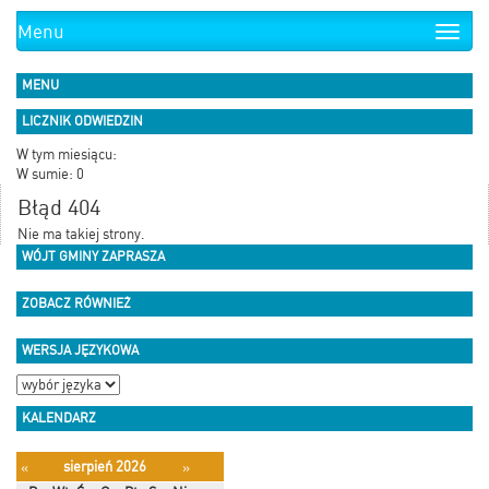
Menu
Toggle
naviga
MENU
LICZNIK ODWIEDZIN
W tym miesiącu:
W sumie: 0
Błąd 404
Nie ma takiej strony.
WÓJT GMINY ZAPRASZA
ZOBACZ RÓWNIEŻ
WERSJA JĘZYKOWA
KALENDARZ
sierpień 2026
«
»