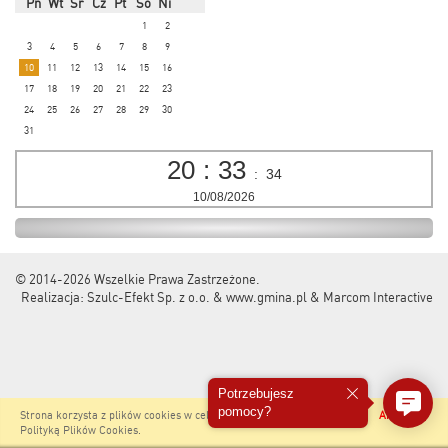
Pn
Wt
Śr
Cz
Pt
So
Ni
1
2
3
4
5
6
7
8
9
10
11
12
13
14
15
16
17
18
19
20
21
22
23
24
25
26
27
28
29
30
31
20
:
33
:
34
10/08/2026
© 2014-2026
Wszelkie Prawa Zastrzeżone.
Realizacja:
Szulc-Efekt Sp. z o.o. & www.gmina.pl
&
Marcom Interactive
Potrzebujesz
pomocy?
Strona korzysta z plików cookies w celu realizacji usług i zgodnie z
Akceptuję
Polityką Plików Cookies
.