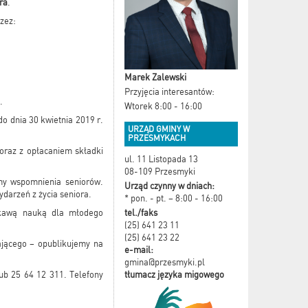
ra
.
zez:
Marek Zalewski
Przyjęcia interesantów:
.
Wtorek 8:00 - 16:00
o dnia 30 kwietnia 2019 r.
URZĄD GMINY W
PRZESMYKACH
oraz z opłacaniem składki
ul. 11 Listopada 13
08-109 Przesmyki
amy wspomnienia seniorów.
Urząd czynny w dniach:
darzeń z życia seniora.
* pon. - pt. – 8:00 - 16:00
tel./faks
ekawą nauką dla młodego
(25) 641 23 11
(25) 641 23 22
ającego – opublikujemy na
e-mail:
gmina@przesmyki.pl
tłumacz języka migowego
ub 25 64 12 311. Telefony