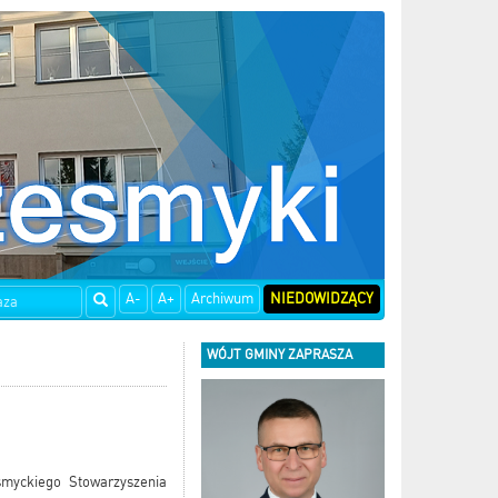
A-
A+
Archiwum
NIEDOWIDZĄCY
WÓJT GMINY ZAPRASZA
smyckiego Stowarzyszenia