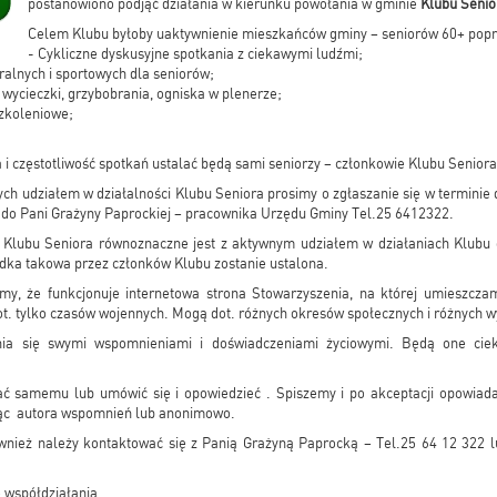
postanowiono podjąć działania w kierunku powołania w gminie
Klubu Senio
Celem Klubu byłoby uaktywnienie mieszkańców gminy – seniorów 60+ popr
- Cykliczne dyskusyjne spotkania z ciekawymi ludźmi;
ralnych i sportowych dla seniorów;
 wycieczki, grzybobrania, ogniska w plenerze;
szkoleniowe;
 i częstotliwość spotkań ustalać będą sami seniorzy – członkowie Klubu Seniora
ch udziałem w działalności Klubu Seniora prosimy o zgłaszanie się w terminie d
ie do Pani Grażyny Paprockiej – pracownika Urzędu Gminy Tel.25 6412322.
a Klubu Seniora równoznaczne jest z aktywnym udziałem w działaniach Klubu 
ładka takowa przez członków Klubu zostanie ustalona.
y, że funkcjonuje internetowa strona Stowarzyszenia, na której umieszcz
. tylko czasów wojennych. Mogą dot. różnych okresów społecznych i różnych wy
nia się swymi wspomnieniami i doświadczeniami życiowymi. Będą one ci
 samemu lub umówić się i opowiedzieć . Spiszemy i po akceptacji opowiad
ając autora wspomnień lub anonimowo.
nież należy kontaktować się z Panią Grażyną Paprocką – Tel.25 64 12 322 l
 współdziałania.