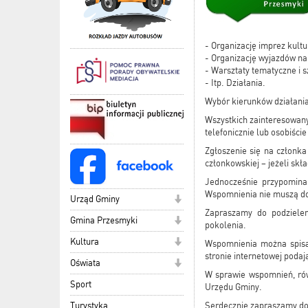
- Organizację imprez kultu
- Organizację wyjazdów na
- Warsztaty tematyczne i 
- Itp. Działania.
Wybór kierunków działania
Wszystkich zainteresowany
telefonicznie lub osobiśc
Zgłoszenie się na członk
członkowskiej – jeżeli sk
Jednocześnie przypominam
Wspomnienia nie muszą dot
Urząd Gminy
Zapraszamy do podziele
Gmina Przesmyki
pokolenia.
Kultura
Wspomnienia można spisać
stronie internetowej pod
Oświata
W sprawie wspomnień, rów
Sport
Urzędu Gminy.
Turystyka
Serdecznie zapraszamy do