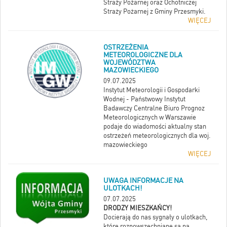
Straży Pożarnej oraz Ochotniczej
Straży Pożarnej z Gminy Przesmyki.
WIĘCEJ
OSTRZEŻENIA
METEOROLOGICZNE DLA
WOJEWÓDZTWA
MAZOWIECKIEGO
09.07.2025
Instytut Meteorologii i Gospodarki
Wodnej - Państwowy Instytut
Badawczy Centralne Biuro Prognoz
Meteorologicznych w Warszawie
podaje do wiadomości aktualny stan
ostrzeżeń meteorologicznych dla woj.
mazowieckiego
WIĘCEJ
UWAGA INFORMACJE NA
ULOTKACH!
07.07.2025
DRODZY MIESZKAŃCY!
Docierają do nas sygnały o ulotkach,
które rozpowszechniane są na