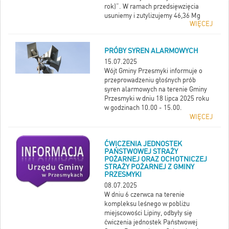
rok)”. W ramach przedsięwzięcia
usuniemy i zutylizujemy 46,36 Mg
WIĘCEJ
wyrobów zawierających azbest,
pochodzących od mieszkańców
Gminy Przesmyki, na co otrzymaliśmy
PRÓBY SYREN ALARMOWYCH
dofinasowanie w kwocie 29.991,21
zł.
15.07.2025
Wójt Gminy Przesmyki informuje o
przeprowadzeniu głośnych prób
syren alarmowych na terenie Gminy
Przesmyki w dniu 18 lipca 2025 roku
w godzinach 10.00 - 15.00.
WIĘCEJ
ĆWICZENIA JEDNOSTEK
PAŃSTWOWEJ STRAŻY
POŻARNEJ ORAZ OCHOTNICZEJ
STRAŻY POŻARNEJ Z GMINY
PRZESMYKI
08.07.2025
W dniu 6 czerwca na terenie
kompleksu leśnego w pobliżu
miejscowości Lipiny, odbyły się
ćwiczenia jednostek Państwowej