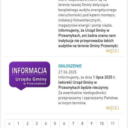
terenie naszej Gminy dotyczące
bezpłatnego audytu energetycznego
nieruchomości pod kątem montażu:
instalacji fotowoltaicznych,
magazynów energii i pomp ciepła.
Informujemy, że Urząd Gminy w
Przesmykach, ani żadna znana nam
instytucja nie przeprowadza takich
audytów na terenie Gminy Przesmyki.
WIĘCEJ
OGŁOSZENIE
27.06.2025
Informujemy, że dnia
1 lipca 2025 r.
(wtorek) Urząd Gminy w
Przesmykach będzie nieczynny.
Za ewentualne niedogodności
przepraszamy i zapraszamy Państwa
w innym terminie.
WIĘCEJ
«
1
2
3
4
5
6
7
8
9
10
11