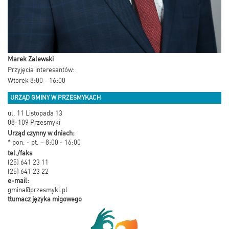
Marek Zalewski
Przyjęcia interesantów:
Wtorek 8:00 - 16:00
URZĄD GMINY W PRZESMYKACH
ul. 11 Listopada 13
08-109 Przesmyki
Urząd czynny w dniach:
* pon. - pt. – 8:00 - 16:00
tel./faks
(25) 641 23 11
(25) 641 23 22
e-mail:
gmina@przesmyki.pl
tłumacz języka migowego