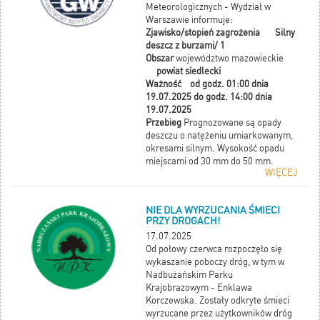
Meteorologicznych - Wydział w
Warszawie informuje:
Zjawisko/stopień zagrożenia Silny
deszcz z burzami/ 1
Obszar
województwo mazowieckie
powiat siedlecki
Ważność od godz. 01:00 dnia
19.07.2025 do godz. 14:00 dnia
19.07.2025
Przebieg
Prognozowane są opady
deszczu o natężeniu umiarkowanym,
okresami silnym. Wysokość opadu
miejscami od 30 mm do 50 mm.
WIĘCEJ
Opadom towarzyszyć będą burze z
porywami wiatru do 60 km/h.
Możliwy grad.
NIE DLA WYRZUCANIA ŚMIECI
Prawdopodobieństwo wystąpienia
PRZY DROGACH!
zjawiska(%)
80%
17.07.2025
Uwagi
Ostrzeżenie może być
Od połowy czerwca rozpoczęło się
kontynuowane.
wykaszanie poboczy dróg, w tym w
Godzina i data wydania
godz.
Nadbużańskim Parku
10:08 dnia 18.07.2025
Krajobrazowym - Enklawa
SMS
IMGW-PIB OSTRZEGA: DESZCZ
Korczewska. Zostały odkryte śmieci
i BURZE/1 mazowieckie/siedlecki od
wyrzucane przez użytkowników dróg
01:00/19.07 do14:00/19.07.2025 50