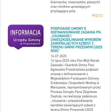
(kierowców, rowerzystów, pieszych)
mm; porywy 60 km/h.
oraz rolników uprawiających
przylegające pola.
WIĘCEJ
PODPISANIE UMOWY O
DOFINANSOWANIE ZADANIA PN.
„USUWANIE I
UNIESZKODLIWIANIE WYROBÓW
ZAWIERAJĄCYCH AZBEST Z
TERENU GMINY PRZESMYKI (2025
ROK)”
16.07.2025
16 lipca 2025 roku Pan Wójt Marek
Zalewski i Skarbnik Gminy Pani
Agnieszka Przestrzelska podpisali
umowę o dofinansowanie z
Wojewódzkim Funduszem Ochrony
Środowiska i Gospodarki Wodnej w
Warszawie, reprezentowanym przez
Prezesa Zarządu Pana Zbigniewa
Deptułę, na realizację zadania pn.
„Usuwanie i unieszkodliwianie
wyrobów zawierających azbest z
terenu Gminy Przesmyki (2025