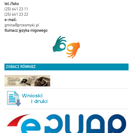
tel./faks
(25) 641 23 11
(25) 641 23 22
e-mail:
gmina@przesmyki.pl
tłumacz języka migowego
ZOBACZ RÓWNIEŻ