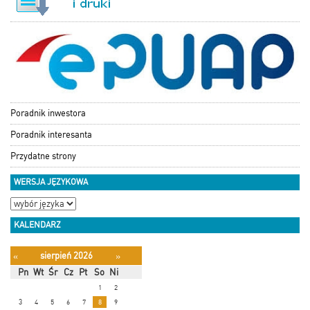
Poradnik inwestora
Poradnik interesanta
Przydatne strony
WERSJA JĘZYKOWA
KALENDARZ
sierpień 2026
«
»
Pn
Wt
Śr
Cz
Pt
So
Ni
1
2
3
4
5
6
7
8
9