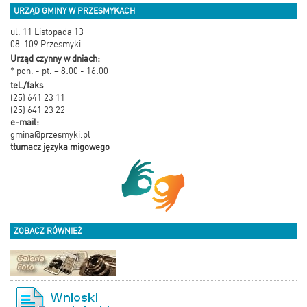
URZĄD GMINY W PRZESMYKACH
ul. 11 Listopada 13
08-109 Przesmyki
Urząd czynny w dniach:
* pon. - pt. – 8:00 - 16:00
tel./faks
(25) 641 23 11
(25) 641 23 22
e-mail:
gmina@przesmyki.pl
tłumacz języka migowego
ZOBACZ RÓWNIEŻ