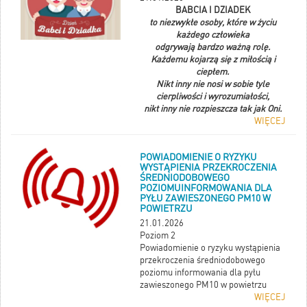
BABCIA I DZIADEK
to niezwykłe osoby, które w życiu
każdego człowieka
odgrywają bardzo ważną rolę.
Każdemu kojarzą się z miłością i
ciepłem.
Nikt inny nie nosi w sobie tyle
cierpliwości i wyrozumiałości,
nikt inny nie rozpieszcza tak jak Oni.
WIĘCEJ
POWIADOMIENIE O RYZYKU
WYSTĄPIENIA PRZEKROCZENIA
ŚREDNIODOBOWEGO
POZIOMUINFORMOWANIA DLA
PYŁU ZAWIESZONEGO PM10 W
POWIETRZU
21.01.2026
Poziom 2
Powiadomienie o ryzyku wystąpienia
przekroczenia średniodobowego
poziomu informowania dla pyłu
zawieszonego PM10 w powietrzu
WIĘCEJ