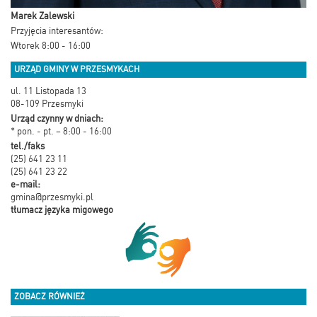
Marek Zalewski
Przyjęcia interesantów:
Wtorek 8:00 - 16:00
URZĄD GMINY W PRZESMYKACH
ul. 11 Listopada 13
08-109 Przesmyki
Urząd czynny w dniach:
* pon. - pt. – 8:00 - 16:00
tel./faks
(25) 641 23 11
(25) 641 23 22
e-mail:
gmina@przesmyki.pl
tłumacz języka migowego
ZOBACZ RÓWNIEŻ