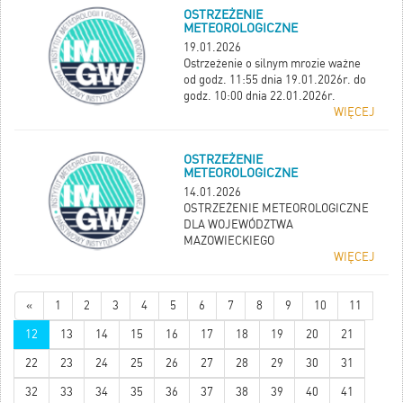
OSTRZEŻENIE
METEOROLOGICZNE
19.01.2026
Ostrzeżenie o silnym mrozie ważne
od godz. 11:55 dnia 19.01.2026r. do
godz. 10:00 dnia 22.01.2026r.
WIĘCEJ
OSTRZEŻENIE
METEOROLOGICZNE
14.01.2026
OSTRZEŻENIE METEOROLOGICZNE
DLA WOJEWÓDZTWA
MAZOWIECKIEGO
WIĘCEJ
«
1
2
3
4
5
6
7
8
9
10
11
12
13
14
15
16
17
18
19
20
21
22
23
24
25
26
27
28
29
30
31
32
33
34
35
36
37
38
39
40
41