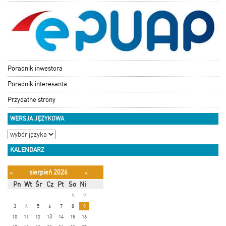
Poradnik inwestora
Poradnik interesanta
Przydatne strony
WERSJA JĘZYKOWA
KALENDARZ
sierpień 2026
«
»
Pn
Wt
Śr
Cz
Pt
So
Ni
1
2
3
4
5
6
7
8
9
10
11
12
13
14
15
16