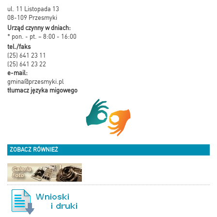
ul. 11 Listopada 13
08-109 Przesmyki
Urząd czynny w dniach:
* pon. - pt. – 8:00 - 16:00
tel./faks
(25) 641 23 11
(25) 641 23 22
e-mail:
gmina@przesmyki.pl
tłumacz języka migowego
ZOBACZ RÓWNIEŻ