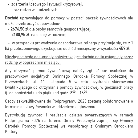
- zdarzenia losowego i sytuacji kryzysowej;
- oraz rodzin wielodzietnych.
Dochód
uprawniający do pomocy w postaci paczek żywnościowych nie
może przekroczyć odpowiednio:
-
2676,50 zł
dla osoby samotnie gospodarującej;
-
2180,95 zł
na osobę w rodzinie;
- w przypadku prowadzenia gospodarstwa rolnego przyjmuje się, że z
1
ha
przeliczeniowego uzyskuje się dochód miesięczny w wysokości
459 zł
.
Niezbędne będą dokumenty potwierdzające dochód netto osiągnięty przez
rodzinę w poprzednim miesiącu.
Aby otrzymać pomoc żywnościową należy zgłosić się osobiście do
pracowników socjalnych Gminnego Ośrodka Pomocy Społecznej w
Przesmykach, ul. 11 Listopada 5 w celu uzyskania skierowania
kwalifikującego do otrzymania pomocy żywnościowej, w godzinach pracy
00
00
tj. od poniedziałku do piątku od godz. 8
– 16
.
Osoby zakwalifikowane do Podprogramu 2025 zostaną poinformowane o
terminie dostawy żywności w oddzielnym ogłoszeniu.
Dystrybucją żywności i realizacją działań towarzyszących w ramach
Podprogramu 2025 na terenie Gminy Przesmyki zajmuje się Gminny
Ośrodek Pomocy Społecznej we współpracy z Gminnym Ośrodkiem
Kultury.