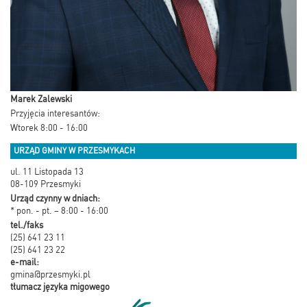
Marek Zalewski
Przyjęcia interesantów:
Wtorek 8:00 - 16:00
URZĄD GMINY W PRZESMYKACH
ul. 11 Listopada 13
08-109 Przesmyki
Urząd czynny w dniach:
* pon. - pt. – 8:00 - 16:00
tel./faks
(25) 641 23 11
(25) 641 23 22
e-mail:
gmina@przesmyki.pl
tłumacz języka migowego