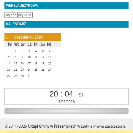
WERSJA JĘZYKOWA
KALENDARZ
październik 2024
«
»
Pn
Wt
Śr
Cz
Pt
So
Ni
1
2
3
4
5
6
7
8
9
10
11
12
13
14
15
16
17
18
19
20
21
22
23
24
25
26
27
28
29
30
31
20
:
04
:
58
7/08/2026
© 2014-2026
Urząd Gminy w Przesmykach
Wszelkie Prawa Zastrzeżone.
Realizacja:
Szulc-Efekt Sp. z o.o. & www.gmina.pl
&
Marcom Interactive