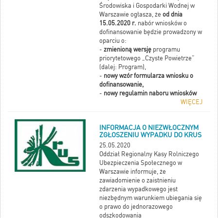
Środowiska i Gospodarki Wodnej w
Warszawie ogłasza, że
od dnia
15.05.2020 r.
nabór wniosków o
dofinansowanie będzie prowadzony w
oparciu o:
-
zmienioną wersję
programu
priorytetowego „Czyste Powietrze”
(dalej: Program),
-
nowy wzór formularza wniosku o
dofinansowanie,
-
nowy regulamin naboru wniosków
WIĘCEJ
INFORMACJA O NIEZWŁOCZNYM
ZGŁOSZENIU WYPADKU DO KRUS
25.05.2020
Oddział Regionalny Kasy Rolniczego
Ubezpieczenia Społecznego w
Warszawie informuje, że
zawiadomienie o zaistnieniu
zdarzenia wypadkowego jest
niezbędnym warunkiem ubiegania się
o prawo do jednorazowego
odszkodowania