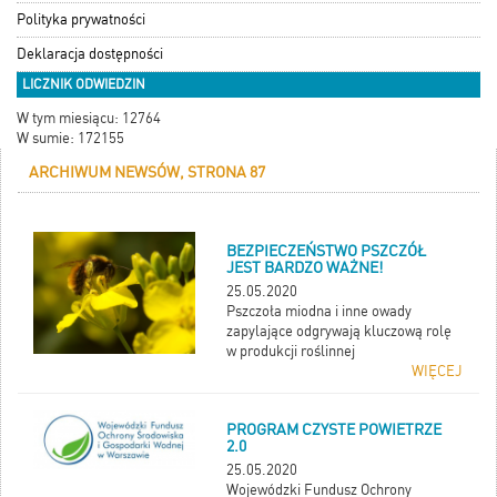
Polityka prywatności
Deklaracja dostępności
LICZNIK ODWIEDZIN
W tym miesiącu: 12764
W sumie: 172155
ARCHIWUM NEWSÓW, STRONA 87
BEZPIECZEŃSTWO PSZCZÓŁ
JEST BARDZO WAŻNE!
25.05.2020
Pszczoła miodna i inne owady
zapylające odgrywają kluczową rolę
w produkcji roślinnej
WIĘCEJ
PROGRAM CZYSTE POWIETRZE
2.0
25.05.2020
Wojewódzki Fundusz Ochrony