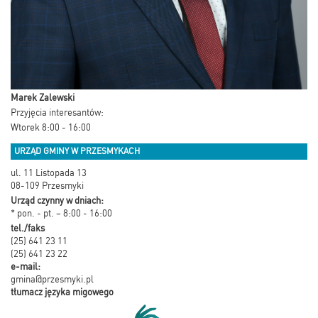
Marek Zalewski
Przyjęcia interesantów:
Wtorek 8:00 - 16:00
URZĄD GMINY W PRZESMYKACH
ul. 11 Listopada 13
08-109 Przesmyki
Urząd czynny w dniach:
* pon. - pt. – 8:00 - 16:00
tel./faks
(25) 641 23 11
(25) 641 23 22
e-mail:
gmina@przesmyki.pl
tłumacz języka migowego