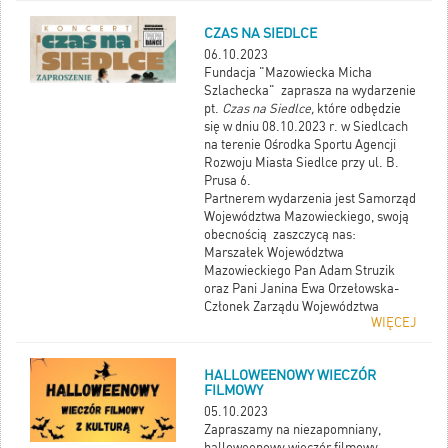
CZAS NA SIEDLCE
06.10.2023
Fundacja "Mazowiecka Micha
Szlachecka" zaprasza na wydarzenie
pt.
Czas na Siedlce,
które odbędzie
się w dniu 08.10.2023 r. w Siedlcach
na terenie Ośrodka Sportu Agencji
Rozwoju Miasta Siedlce przy ul. B.
Prusa 6.
Partnerem wydarzenia jest Samorząd
Województwa Mazowieckiego, swoją
obecnością zaszczycą nas:
Marszałek Województwa
Mazowieckiego Pan Adam Struzik
oraz Pani Janina Ewa Orzełowska-
Członek Zarządu Województwa
WIĘCEJ
Mazowieckiego.
HALLOWEENOWY WIECZÓR
FILMOWY
05.10.2023
Zapraszamy na niezapomniany,
halloweenowy wieczór filmowy -