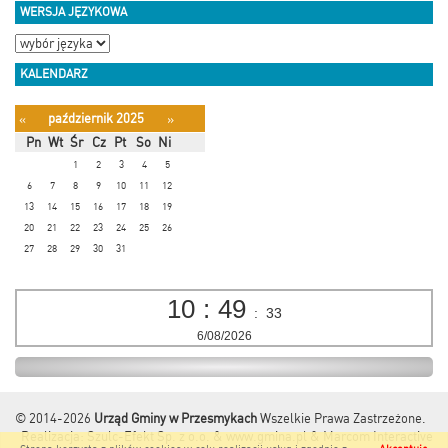
WERSJA JĘZYKOWA
KALENDARZ
październik 2025
«
»
Pn
Wt
Śr
Cz
Pt
So
Ni
1
2
3
4
5
6
7
8
9
10
11
12
13
14
15
16
17
18
19
20
21
22
23
24
25
26
27
28
29
30
31
10
:
49
:
33
6/08/2026
© 2014-2026
Urząd Gminy w Przesmykach
Wszelkie Prawa Zastrzeżone.
Realizacja:
Szulc-Efekt Sp. z o.o. & www.gmina.pl
&
Marcom Interactive