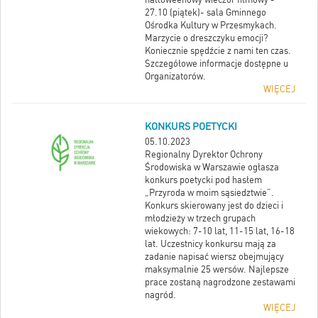
27.10 (piątek)- sala Gminnego
Ośrodka Kultury w Przesmykach.
Marzycie o dreszczyku emocji?
Koniecznie spędźcie z nami ten czas.
Szczegółowe informacje dostępne u
Organizatorów.
WIĘCEJ
KONKURS POETYCKI
05.10.2023
Regionalny Dyrektor Ochrony
Środowiska w Warszawie ogłasza
konkurs poetycki pod hasłem
„Przyroda w moim sąsiedztwie”.
Konkurs skierowany jest do dzieci i
młodzieży w trzech grupach
wiekowych: 7-10 lat, 11-15 lat, 16-18
lat. Uczestnicy konkursu mają za
zadanie napisać wiersz obejmujący
maksymalnie 25 wersów. Najlepsze
prace zostaną nagrodzone zestawami
nagród.
WIĘCEJ