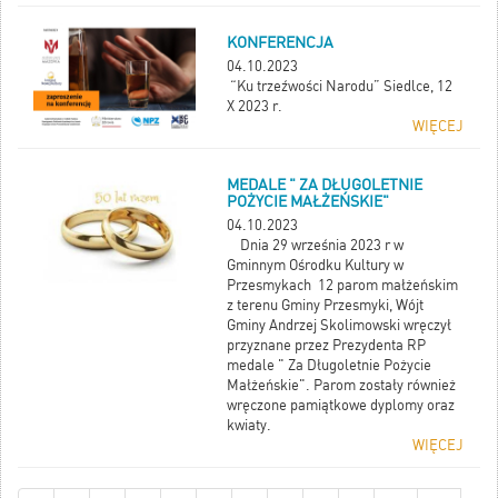
KONFERENCJA
04.10.2023
“Ku trzeźwości Narodu” Siedlce, 12
X 2023 r.
WIĘCEJ
MEDALE " ZA DŁUGOLETNIE
POŻYCIE MAŁŻEŃSKIE"
04.10.2023
Dnia 29 września 2023 r w
Gminnym Ośrodku Kultury w
Przesmykach 12 parom małżeńskim
z terenu Gminy Przesmyki, Wójt
Gminy Andrzej Skolimowski wręczył
przyznane przez Prezydenta RP
medale " Za Długoletnie Pożycie
Małżeńskie". Parom zostały również
wręczone pamiątkowe dyplomy oraz
kwiaty.
WIĘCEJ