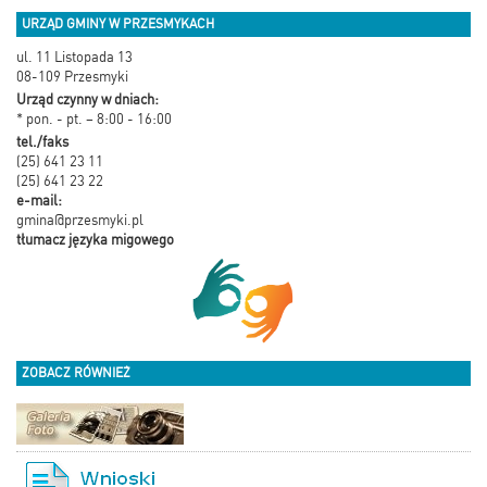
URZĄD GMINY W PRZESMYKACH
ul. 11 Listopada 13
08-109 Przesmyki
Urząd czynny w dniach:
* pon. - pt. – 8:00 - 16:00
tel./faks
(25) 641 23 11
(25) 641 23 22
e-mail:
gmina@przesmyki.pl
tłumacz języka migowego
ZOBACZ RÓWNIEŻ