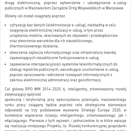
drogą elektroniczną, poprzez wytworzenie i udostępnienie e-usług
publicznych w Mazowieckim Zarządzie Dróg Wojewódzkich w Warszawie.
Główny cel został osiągnięty poprzez:
cyfryzację baz danych (elektronizacje e-usług), niezbędną w celu
osiągnięcia elektronicznej realizacji e-usług, w tym przez
urządzenia mobilne, skierowanych do obywateli i przedsiębiorców
oraz stworzenia warunków dla ich niezakłóconego,
zharmonizowanego działania,
stworzenie zaplecza informatycznego oraz infrastruktury twardej
zapewniających niezakłócone funkcjonowanie e-usług.
zapewnienie interoperacyjności systemów teleinformatycznych do
obsługi rejestrów publicznych, warunkujące uruchomienie e-usług,
poprzez opracowanie i wdrożenie rozwiązań informatycznych z
zakresu elektronicznej administracji oraz geoinformacji.
Cel główny RPO WM 2014-2020, tj. inteligentny, zrównoważony rozwój
zwiększający spójność
społeczną i terytorialną przy wykorzystaniu potencjału mazowieckiego
rynku pracy osiągany będzie poprzez cele strategiczne stanowiące
odpowiedź na trzy podstawowe wyzwania Strategii Europa 2020, w
kontekście wspierania rozwoju inteligentnego, zrównoważonego, jak i
włączającego. Pierwsze z tych wyzwań, i jednocześnie to w które wpisuje
się realizacja niniejszego Projektu, to: Rozwój konkurencyjnej gospodarki