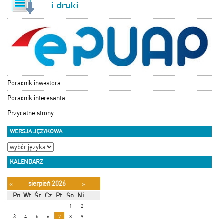
Poradnik inwestora
Poradnik interesanta
Przydatne strony
WERSJA JĘZYKOWA
KALENDARZ
sierpień 2026
«
»
Pn
Wt
Śr
Cz
Pt
So
Ni
1
2
3
4
5
6
7
8
9