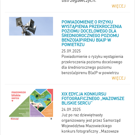
ostrzegawczych.
WIĘCEJ
POWIADOMIENIE O RYZYKU
WYSTĄPIENIA PRZEKROCZENIA
POZIOMU DOCELOWEGO DLA
ŚREDNIOROCZNEGO POZIOMU
BENZO(A)PIRENU B(A)P W
POWIETRZU
25.09.2025
Powiadomienie o ryzyku wystąpienia
przekroczenia poziomu docelowego
dla średniorocznego poziomu
benzo(a)pirenu B(a)P w powietrzu
WIĘCEJ
XIX EDYCJA KONKURSU
FOTOGRAFICZNEGO „MAZOWSZE
BLISKIE SERCU”
24.09.2025
Już po raz dziewiętnasty
organizowany jest przez Samorząd
Województwa Mazowieckiego
konkurs fotograficzny „Mazowsze