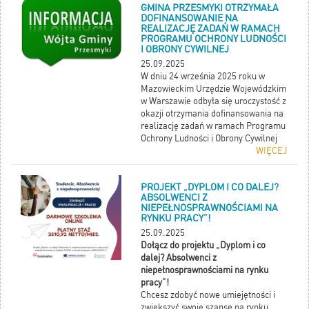
GMINA PRZESMYKI OTRZYMAŁA
DOFINANSOWANIE NA
REALIZACJĘ ZADAŃ W RAMACH
PROGRAMU OCHRONY LUDNOŚCI
I OBRONY CYWILNEJ
25.09.2025
W dniu 24 września 2025 roku w
Mazowieckim Urzędzie Wojewódzkim
w Warszawie odbyła się uroczystość z
okazji otrzymania dofinansowania na
realizację zadań w ramach Programu
Ochrony Ludności i Obrony Cywilnej
WIĘCEJ
PROJEKT „DYPLOM I CO DALEJ?
ABSOLWENCI Z
NIEPEŁNOSPRAWNOŚCIAMI NA
RYNKU PRACY”!
25.09.2025
Dołącz do projektu „Dyplom i co
dalej? Absolwenci z
niepełnosprawnościami na rynku
pracy”!
Chcesz zdobyć nowe umiejętności i
zwiększyć swoje szanse na rynku