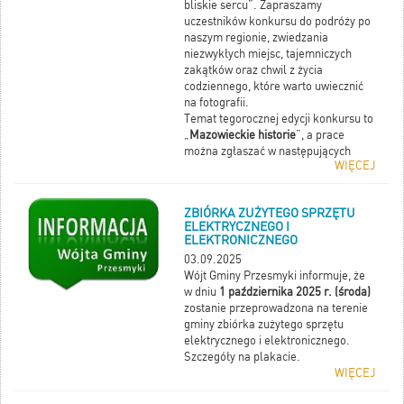
bliskie sercu”. Zapraszamy
uczestników konkursu do podróży po
naszym regionie, zwiedzania
niezwykłych miejsc, tajemniczych
zakątków oraz chwil z życia
codziennego, które warto uwiecznić
na fotografii.
Temat tegorocznej edycji konkursu to
„
Mazowieckie historie
”, a prace
można zgłaszać w następujących
WIĘCEJ
kategoriach:
Natura
;
Dziedzictwo i tradycja
;
ZBIÓRKA ZUŻYTEGO SPRZĘTU
ELEKTRYCZNEGO I
Nowoczesność
;
ELEKTRONICZNEGO
Codzienność
.
03.09.2025
Wójt Gminy Przesmyki informuje, że
w dniu
1 października 2025 r. (środa)
zostanie przeprowadzona na terenie
gminy zbiórka zużytego sprzętu
elektrycznego i elektronicznego.
Szczegóły na plakacie.
WIĘCEJ