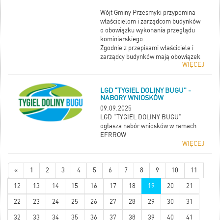
Wójt Gminy Przesmyki przypomina
właścicielom i zarządcom budynków
o obowiązku wykonania przeglądu
kominiarskiego.
Zgodnie z przepisami właściciele i
zarządcy budynków mają obowiązek
WIĘCEJ
zlecania przeglądów przewodów
kominowych przynajmniej raz w roku.
Kontrolę może przeprowadzić
LGD "TYGIEL DOLINY BUGU" -
wyłącznie mistrz kominiarski (art. 62
NABORY WNIOSKÓW
ust. 1 pkt 1 lit. c ustawy z dnia 7 lipca
09.09.2025
1994 r. Prawo budowlane – t.j.
LGD "TYGIEL DOLINY BUGU"
Dz.U.2025.418).
ogłasza nabór wniosków w ramach
EFRROW
WIĘCEJ
«
1
2
3
4
5
6
7
8
9
10
11
12
13
14
15
16
17
18
19
20
21
22
23
24
25
26
27
28
29
30
31
32
33
34
35
36
37
38
39
40
41