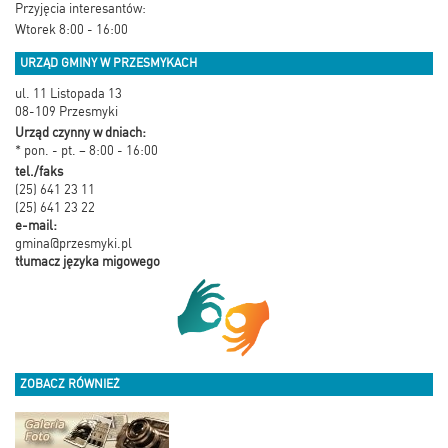
Przyjęcia interesantów:
Wtorek 8:00 - 16:00
URZĄD GMINY W PRZESMYKACH
ul. 11 Listopada 13
08-109 Przesmyki
Urząd czynny w dniach:
* pon. - pt. – 8:00 - 16:00
tel./faks
(25) 641 23 11
(25) 641 23 22
e-mail:
gmina@przesmyki.pl
tłumacz języka migowego
ZOBACZ RÓWNIEŻ