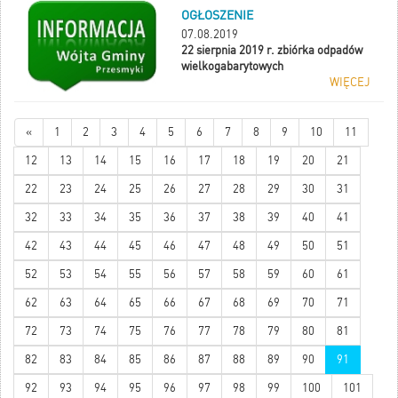
OGŁOSZENIE
07.08.2019
22 sierpnia 2019 r. zbiórka odpadów
wielkogabarytowych
WIĘCEJ
«
1
2
3
4
5
6
7
8
9
10
11
12
13
14
15
16
17
18
19
20
21
22
23
24
25
26
27
28
29
30
31
32
33
34
35
36
37
38
39
40
41
42
43
44
45
46
47
48
49
50
51
52
53
54
55
56
57
58
59
60
61
62
63
64
65
66
67
68
69
70
71
72
73
74
75
76
77
78
79
80
81
82
83
84
85
86
87
88
89
90
91
92
93
94
95
96
97
98
99
100
101