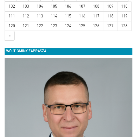
102
103
104
105
106
107
108
109
110
111
112
113
114
115
116
117
118
119
120
121
122
123
124
125
126
127
128
»
WÓJT GMINY ZAPRASZA