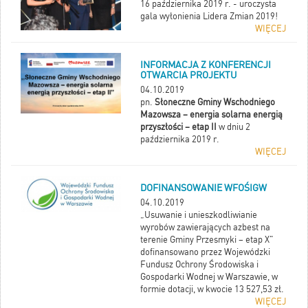
16 października 2019 r. - uroczysta
gala wyłonienia Lidera Zmian 2019!
WIĘCEJ
INFORMACJA Z KONFERENCJI
OTWARCIA PROJEKTU
04.10.2019
pn.
Słoneczne Gminy Wschodniego
Mazowsza – energia solarna energią
przyszłości – etap II
w dniu 2
października 2019 r.
WIĘCEJ
DOFINANSOWANIE WFOŚIGW
04.10.2019
„Usuwanie i unieszkodliwianie
wyrobów zawierających azbest na
terenie Gminy Przesmyki – etap X"
dofinansowano przez Wojewódzki
Fundusz Ochrony Środowiska i
Gospodarki Wodnej w Warszawie, w
formie dotacji, w kwocie 13 527,53 zł.
WIĘCEJ