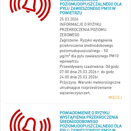
POZIOMUDOPUSZCZALNEGO DLA
PYŁU ZAWIESZONEGO PM10 W
POWIETRZU
25.03.2026
INFORMACJE O RYZYKU
PRZEKROCZENIA POZIOMU
ZEROWEGO
Zagrożenie: Ryzyko wystąpienia
przekroczenia średniodobowego
poziomudopuszczalnego - 50
3
μg/m
dla pyłu zawieszonego PM10
wpowietrzu
Przewidywany czastrwania: Od godz.
07:00 dnia 25.03.2026 r. do godz.
24:00 dnia 25.03.2026r.
Przyczyny: Warunki meteorologiczne
utrudniające rozprzestrzenianie
sięzanieczyszczeń,
WIĘCEJ
Emisja z sektora bytowo-
komunalnego szczególnie w
okresiegrzewczym.
POWIADOMIENIE O RYZYKU
WYSTĄPIENIA PRZEKROCZENIA
ŚREDNIODOBOWEGO
POZIOMUDOPUSZCZALNEGO DLA
PYŁU ZAWIESZONEGO PM10 W