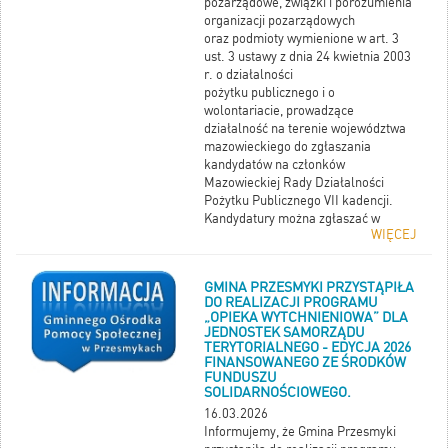
pozarządowe, związki i porozumienia
organizacji pozarządowych
oraz podmioty wymienione w art. 3
ust. 3 ustawy z dnia 24 kwietnia 2003
r. o działalności
pożytku publicznego i o
wolontariacie, prowadzące
działalność na terenie województwa
mazowieckiego do zgłaszania
kandydatów na członków
Mazowieckiej Rady Działalności
Pożytku Publicznego VII kadencji.
Kandydatury można zgłaszać w
WIĘCEJ
terminie od 20 marca do 13 kwietnia
2026 r. wyłącznie
elektronicznie, rejestrując się na
GMINA PRZESMYKI PRZYSTĄPIŁA
stronie mrdpp.mazovia.pl.
DO REALIZACJI PROGRAMU
„OPIEKA WYTCHNIENIOWA” DLA
JEDNOSTEK SAMORZĄDU
TERYTORIALNEGO - EDYCJA 2026
FINANSOWANEGO ZE ŚRODKÓW
FUNDUSZU
SOLIDARNOŚCIOWEGO.
16.03.2026
Informujemy, że Gmina Przesmyki