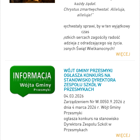
każdy żądał.
Tego dnia Chrystus zmartwychwstał. Alleluja,
alleluja!”
Niech Zmartwychwstały sprawi, by w ten wyjątkowy
czas
we wszystkich sercach zagościły radość
i wielka nadzieja z odradzającego się życia.
Radosnych Świąt Wielkanocnych!
WIĘCEJ
WÓJT GMINY PRZESMYKI
OGŁASZA KONKURS NA
STANOWISKO DYREKTORA
ZESPOŁU SZKÓŁ W
PRZESMYKACH
04.03.2026
Zarządzeniem Nr W.0050.9.2026 z
dnia 4 marca 2026 r. Wójt Gminy
Przesmyki
ogłasza konkurs na stanowisko
Dyrektora Zespołu Szkół w
Przesmykach
WIĘCEJ