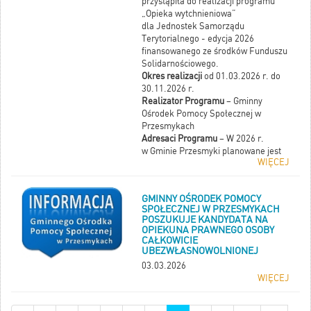
przystąpiła do realizacji programu
„Opieka wytchnieniowa”
dla Jednostek Samorządu
Terytorialnego - edycja 2026
finansowanego ze środków Funduszu
Solidarnościowego.
Okres realizacji
od 01.03.2026 r. do
30.11.2026 r.
Realizator Programu
– Gminny
Ośrodek Pomocy Społecznej w
Przesmykach
Adresaci Programu
– W 2026 r.
w Gminie Przesmyki planowane jest
WIĘCEJ
świadczenie usługi opieki
wytchnieniowej w trybie dziennym dla
3 opiekunów sprawujących opiekę
GMINNY OŚRODEK POMOCY
nad 4 osobami o znacznym stopniu
SPOŁECZNEJ W PRZESMYKACH
niepełnosprawności w łącznym
POSZUKUJE KANDYDATA NA
wymiarze 525 godzin.
OPIEKUNA PRAWNEGO OSOBY
CAŁKOWICIE
UBEZWŁASNOWOLNIONEJ
03.03.2026
WIĘCEJ