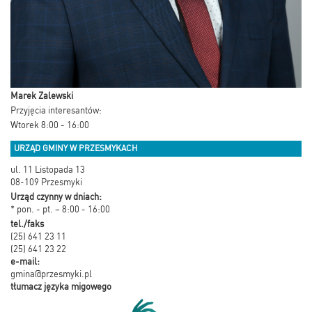
Marek Zalewski
Przyjęcia interesantów:
Wtorek 8:00 - 16:00
URZĄD GMINY W PRZESMYKACH
ul. 11 Listopada 13
08-109 Przesmyki
Urząd czynny w dniach:
* pon. - pt. – 8:00 - 16:00
tel./faks
(25) 641 23 11
(25) 641 23 22
e-mail:
gmina@przesmyki.pl
tłumacz języka migowego