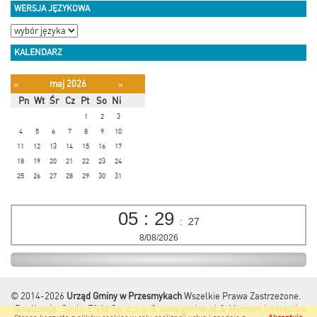
WERSJA JĘZYKOWA
KALENDARZ
maj 2026
«
»
Pn
Wt
Śr
Cz
Pt
So
Ni
1
2
3
4
5
6
7
8
9
10
11
12
13
14
15
16
17
18
19
20
21
22
23
24
25
26
27
28
29
30
31
05
:
29
:
28
8/08/2026
© 2014-2026
Urząd Gminy w Przesmykach
Wszelkie Prawa Zastrzeżone.
Realizacja:
Szulc-Efekt Sp. z o.o. & www.gmina.pl
&
Marcom Interactive