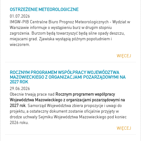
OSTRZEŻENIE METEOROLOGICZNE
01.07.2026
IMGW-PIB Centralne Biuro Prognoz Meteorologicznych - Wydział w
Warszawie informuje o wystąpieniu burz w drugim stopniu
zagrożenia. Burzom będą towarzyszyć będą silne opady deszczu,
miejscami grad. Zjawiska wystąpią późnym popołudniem i
wieczorem.
WIĘCEJ
ROCZNYM PROGRAMEM WSPÓŁPRACY WOJEWÓDZTWA
MAZOWIECKIEGO Z ORGANIZACJAMI POZARZĄDOWYMI NA
2027 ROK
29.06.2026
Obecnie trwają prace nad
Rocznym programem współpracy
Województwa Mazowieckiego z organizacjami pozarządowymi na
2027 rok
. Samorząd Województwa zbiera propozycje i uwagi do
projektu, a ostateczny dokument zostanie oficjalnie przyjęty w
drodze uchwały Sejmiku Województwa Mazowieckiego pod koniec
2026 roku.
WIĘCEJ