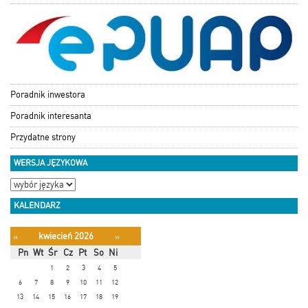
Poradnik inwestora
Poradnik interesanta
Przydatne strony
WERSJA JĘZYKOWA
KALENDARZ
kwiecień 2026
«
»
Pn
Wt
Śr
Cz
Pt
So
Ni
1
2
3
4
5
6
7
8
9
10
11
12
13
14
15
16
17
18
19