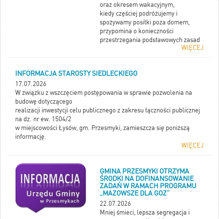
oraz okresem wakacyjnym,
kiedy częściej podróżujemy i
spożywamy posiłki poza domem,
przypomina o konieczności
przestrzegania podstawowych zasad
WIĘCEJ
higieny oraz zachęca do zapoznania
się z załączoną broszurą
informacyjną dotyczącą dróg
INFORMACJA STAROSTY SIEDLECKIEGO
szerzenia się wirusa, objawów
17.07.2026
choroby oraz skutecznej profilaktyki.
W związku z wszczęciem postępowania w sprawie pozwolenia na
budowę dotyczącego
realizacji inwestycji celu publicznego z zakresu łączności publicznej
na dz. nr ew. 1504/2
w miejscowości Łysów, gm. Przesmyki, zamieszcza się poniższą
informację.
WIĘCEJ
GMINA PRZESMYKI OTRZYMA
ŚRODKI NA DOFINANSOWANIE
ZADAŃ W RAMACH PROGRAMU
„MAZOWSZE DLA GOZ”
22.07.2026
Mniej śmieci, lepsza segregacja i