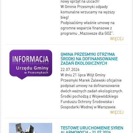
nowy sprzęt na ulicach!
W Gminie Przesmyki odpady
komunalne wrzucamy na wyższy
bieg!
Podpisaliśmy właśnie umowę na
ogromne wsparcie finansowe z
programu „Mazowsze dla GOZ”.
WIĘCEJ
GMINA PRZESMYKI OTRZYMA
ŚRODKI NA DOFINANSOWANIE
ZADAŃ EKOLOGICZNYCH
22.07.2026
W dniu 21 lipca Wójt Gminy
Przesmyki Marek Zalewski oficjalnie
podpisał umowy na dofinansowanie
dwóch ważnych zadań ekologicznych.
Środki pochodzą z Wojewódzkiego
Funduszu Ochrony Środowiska i
Gospodarki Wodnej w Warszawie.
WIĘCEJ
TESTOWE URUCHOMIENIE SYREN
ALARMOWYCH - 21.07.2026