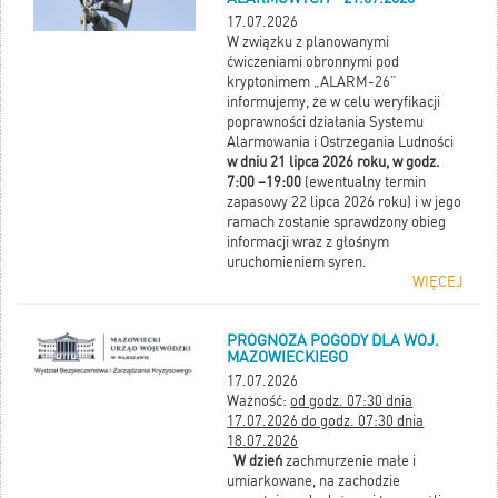
17.07.2026
W związku z planowanymi
ćwiczeniami obronnymi pod
kryptonimem „ALARM-26”
informujemy, że w celu weryfikacji
poprawności działania Systemu
Alarmowania i Ostrzegania Ludności
w dniu 21 lipca 2026 roku, w godz.
7:00 –19:00
(ewentualny termin
zapasowy 22 lipca 2026 roku) i w jego
ramach zostanie sprawdzony
obieg
informacji wraz z głośnym
uruchomieniem syren.
WIĘCEJ
PROGNOZA POGODY DLA WOJ.
MAZOWIECKIEGO
17.07.2026
Ważność:
od godz. 07:30 dnia
17.07.2026 do godz. 07:30 dnia
18.07.2026
W dzień
zachmurzenie małe i
umiarkowane, na zachodzie