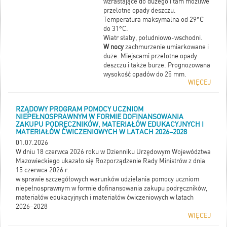
wzrastające do dużego i tam możliwe
przelotne opady deszczu.
Temperatura maksymalna od 29°C
do 31°C.
Wiatr słaby, południowo-wschodni.
W nocy
zachmurzenie umiarkowane i
duże. Miejscami przelotne opady
deszczu i także burze. Prognozowana
wysokość opadów do 25 mm.
WIĘCEJ
Temperatura minimalna od 18°C do
19°C. Wiatr słaby i umiarkowany, z
kierunków południowych. W czasie
RZĄDOWY PROGRAM POMOCY UCZNIOM
burz porywy wiatru do 75 km/h.
NIEPEŁNOSPRAWNYM W FORMIE DOFINANSOWANIA
ZAKUPU PODRĘCZNIKÓW, MATERIAŁÓW EDUKACYJNYCH I
MATERIAŁÓW ĆWICZENIOWYCH W LATACH 2026–2028
01.07.2026
W dniu 18 czerwca 2026 roku w Dzienniku Urzędowym Województwa
Mazowieckiego ukazało się Rozporządzenie Rady Ministrów z dnia
15 czerwca 2026 r.
w sprawie szczegółowych warunków udzielania pomocy uczniom
niepełnosprawnym w formie dofinansowania zakupu podręczników,
materiałów edukacyjnych i materiałów ćwiczeniowych w latach
2026–2028
WIĘCEJ