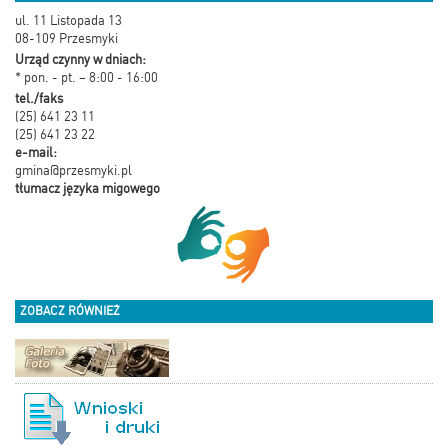
ul. 11 Listopada 13
08-109 Przesmyki
Urząd czynny w dniach:
* pon. - pt. – 8:00 - 16:00
tel./faks
(25) 641 23 11
(25) 641 23 22
e-mail:
gmina@przesmyki.pl
tłumacz języka migowego
ZOBACZ RÓWNIEŻ