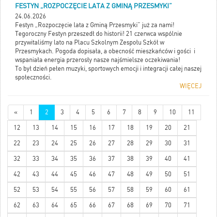
FESTYN „ROZPOCZĘCIE LATA Z GMINĄ PRZESMYKI”
24.06.2026
Festyn „Rozpoczęcie lata z Gminą Przesmyki” już za nami!
Tegoroczny Festyn przeszedł do historii! 21 czerwca wspólnie
przywitaliśmy lato na Placu Szkolnym Zespołu Szkół w
Przesmykach. Pogoda dopisała, a obecność mieszkańców i gości i
wspaniała energia przerosły nasze najśmielsze oczekiwania!
To był dzień pełen muzyki, sportowych emocji i integracji całej naszej
społeczności.
WIĘCEJ
«
1
2
3
4
5
6
7
8
9
10
11
12
13
14
15
16
17
18
19
20
21
22
23
24
25
26
27
28
29
30
31
32
33
34
35
36
37
38
39
40
41
42
43
44
45
46
47
48
49
50
51
52
53
54
55
56
57
58
59
60
61
62
63
64
65
66
67
68
69
70
71