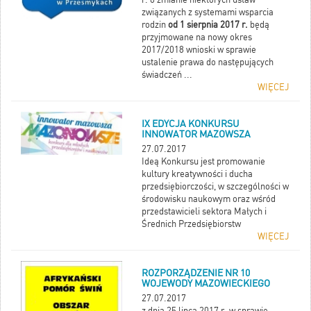
związanych z systemami wsparcia
rodzin
od 1 sierpnia 2017 r.
będą
przyjmowane na nowy okres
2017/2018 wnioski w sprawie
ustalenie prawa do następujących
świadczeń ...
WIĘCEJ
IX EDYCJA KONKURSU
INNOWATOR MAZOWSZA
27.07.2017
Ideą Konkursu jest promowanie
kultury kreatywności i ducha
przedsiębiorczości, w szczególności w
środowisku naukowym oraz wśród
przedstawicieli sektora Małych i
Średnich Przedsiębiorstw
WIĘCEJ
ROZPORZĄDZENIE NR 10
WOJEWODY MAZOWIECKIEGO
27.07.2017
z dnia 25 lipca 2017 r. w sprawie