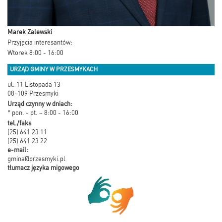
Marek Zalewski
Przyjęcia interesantów:
Wtorek 8:00 - 16:00
URZĄD GMINY W PRZESMYKACH
ul. 11 Listopada 13
08-109 Przesmyki
Urząd czynny w dniach:
* pon. - pt. – 8:00 - 16:00
tel./faks
(25) 641 23 11
(25) 641 23 22
e-mail:
gmina@przesmyki.pl
tłumacz języka migowego