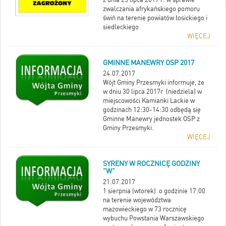
zwalczania afrykańskiego pomoru
świń na terenie powiatów łosickiego i
siedleckiego
WIĘCEJ
GMINNE MANEWRY OSP 2017
24.07.2017
Wójt Gminy Przesmyki informuje, że
w dniu 30 lipca 2017r (niedziela) w
miejscowości Kamianki Lackie w
godzinach 12:30-14:30 odbędą się
Gminne Manewry jednostek OSP z
Gminy Przesmyki.
WIĘCEJ
SYRENY W ROCZNICĘ GODZINY
"W"
21.07.2017
1 sierpnia (wtorek) o godzinie 17:00
na terenie województwa
mazowieckiego w 73 rocznicę
wybuchu Powstania Warszawskiego