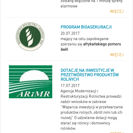
zostaną włączone na 1 minutę syreny
alarmowe
WIĘCEJ
PROGRAM BIOASEKURACJI
20.07.2017
mający na celu zapobieganie
szerzeniu się
afrykańskiego pomoru
świń
WIĘCEJ
DOTACJE NA INWESTYCJE W
PRZETWÓRSTWO PRODUKTÓW
ROLNYCH
17.07.2017
Agencja Modernizacji i
Restrukturyzacji Rolnictwa prowadzi
nabór wniosków w zakresie
“Wsparcia inwestycji w przetwarzanie
produktów rolnych, obrót nimi lub ich
rozwój" O udzielenie dotacji mogą
starać się rolnicy i domownicy
rolników.