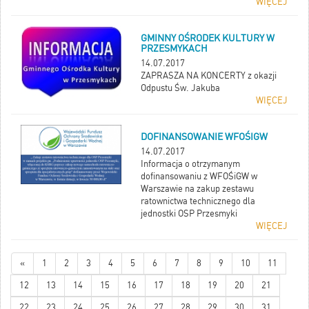
WIĘCEJ
GMINNY OŚRODEK KULTURY W
PRZESMYKACH
14.07.2017
ZAPRASZA NA KONCERTY z okazji
Odpustu Św. Jakuba
WIĘCEJ
DOFINANSOWANIE WFOŚIGW
14.07.2017
Informacja o otrzymanym
dofinansowaniu z WFOŚiGW w
Warszawie na zakup zestawu
ratownictwa technicznego dla
jednostki OSP Przesmyki
WIĘCEJ
«
1
2
3
4
5
6
7
8
9
10
11
12
13
14
15
16
17
18
19
20
21
22
23
24
25
26
27
28
29
30
31