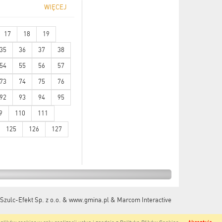
WIĘCEJ
17
18
19
35
36
37
38
54
55
56
57
73
74
75
76
92
93
94
95
9
110
111
125
126
127
Szulc-Efekt Sp. z o.o. & www.gmina.pl
&
Marcom Interactive