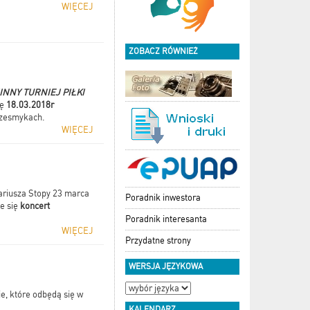
WIĘCEJ
ZOBACZ RÓWNIEŻ
INNY TURNIEJ PIŁKI
ię
18.03.2018r
rzesmykach.
WIĘCEJ
Dariusza Stopy 23 marca
Poradnik inwestora
e się
koncert
Poradnik interesanta
WIĘCEJ
Przydatne strony
WERSJA JĘZYKOWA
e, które odbędą się w
KALENDARZ