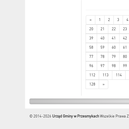
«
1
2
3
4
20
21
22
23
39
40
41
42
58
59
60
61
77
78
79
80
96
97
98
99
112
113
114
128
»
© 2014-2026
Urząd Gminy w Przesmykach
Wszelkie Prawa Z