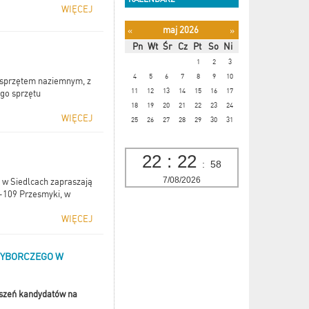
WIĘCEJ
maj 2026
«
»
Pn
Wt
Śr
Cz
Pt
So
Ni
1
2
3
4
5
6
7
8
9
10
sprzętem naziemnym, z
11
12
13
14
15
16
17
go sprzętu
18
19
20
21
22
23
24
WIĘCEJ
25
26
27
28
29
30
31
22
:
22
:
59
7/08/2026
 w Siedlcach zapraszają
08-109 Przesmyki, w
WIĘCEJ
WYBORCZEGO W
szeń kandydatów na