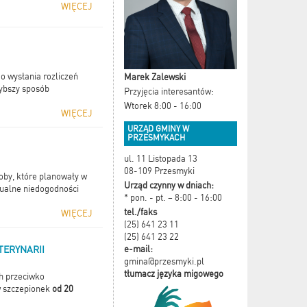
WIĘCEJ
 wysłania rozliczeń
Marek Zalewski
zybszy sposób
Przyjęcia interesantów:
Wtorek 8:00 - 16:00
WIĘCEJ
URZĄD GMINY W
PRZESMYKACH
ul. 11 Listopada 13
08-109 Przesmyki
by, które planowały w
Urząd czynny w dniach:
tualne niedogodności
* pon. - pt. – 8:00 - 16:00
tel./faks
WIĘCEJ
(25) 641 23 11
(25) 641 23 22
e-mail:
TERYNARII
gmina@przesmyki.pl
tłumacz języka migowego
h przeciwko
w szczepionek
od 20