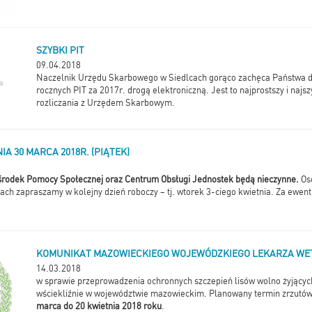
SZYBKI PIT
09.04.2018
Naczelnik Urzędu Skarbowego w Siedlcach gorąco zachęca Państwa do
rocznych PIT za 2017r. drogą elektroniczną. Jest to najprostszy i najs
rozliczania z Urzędem Skarbowym.
IA 30 MARCA 2018R. (PIĄTEK)
rodek Pomocy Społecznej oraz Centrum Obsługi Jednostek będą nieczynne.
Oso
ach zapraszamy w kolejny dzień roboczy – tj. wtorek 3-ciego kwietnia. Za ewen
KOMUNIKAT MAZOWIECKIEGO WOJEWÓDZKIEGO LEKARZA WE
14.03.2018
w sprawie przeprowadzenia ochronnych szczepień lisów wolno żyjącyc
wściekliźnie w województwie mazowieckim. Planowany termin zrzutó
marca do 20 kwietnia 2018 roku
.