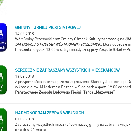
GMINNY TURNIEJ PIŁKI SIATKOWEJ
14.03.2018
Wójt Gminy Przesmyki oraz Gminny Ośrodek Kultury zapraszają na
GM
SIATKOWEJ O PUCHAR WÓJTA GMINY PRZESMYKI,
który odbędzie s
(niedziela)
o godz. 13:00 w sali gimnastycznej przy Zespole Szkół w P
SERDECZNIE ZAPRASZAMY WSZYSTKICH MIESZKAŃCÓW
13.03.2018
Z przyjemnością informuję, że na zaproszenie Starosty Siedleckiego 
w kościele pw. Miłosierdzia Bożego w Siedlcach o godz. 19:00 odbędzi
Państwowego Zespołu Ludowego Pieśni i Tańca „Mazowsze”
HARMONOGRAM ZEBRAŃ WIEJSKICH
01.03.2018
Zapraszamy wszystkich mieszkańców naszej gminy na zebrania wiejski
dniach 5-21 marca.