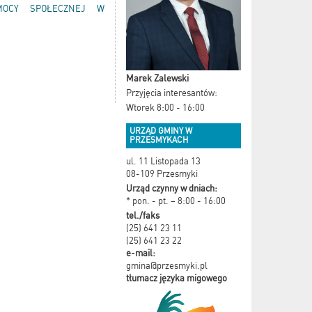
MOCY SPOŁECZNEJ W
Marek Zalewski
Przyjęcia interesantów:
Wtorek 8:00 - 16:00
URZĄD GMINY W
PRZESMYKACH
ul. 11 Listopada 13
08-109 Przesmyki
Urząd czynny w dniach:
* pon. - pt. – 8:00 - 16:00
tel./faks
(25) 641 23 11
(25) 641 23 22
e-mail:
gmina@przesmyki.pl
tłumacz języka migowego