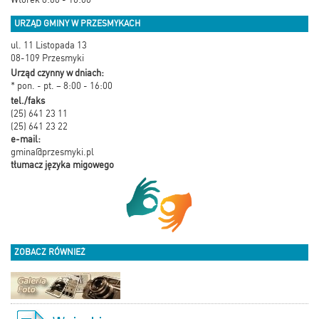
URZĄD GMINY W PRZESMYKACH
ul. 11 Listopada 13
08-109 Przesmyki
Urząd czynny w dniach:
* pon. - pt. – 8:00 - 16:00
tel./faks
(25) 641 23 11
(25) 641 23 22
e-mail:
gmina@przesmyki.pl
tłumacz języka migowego
ZOBACZ RÓWNIEŻ