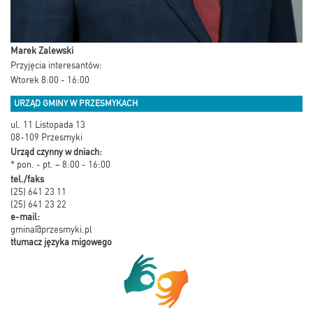
Marek Zalewski
Przyjęcia interesantów:
Wtorek 8:00 - 16:00
URZĄD GMINY W PRZESMYKACH
ul. 11 Listopada 13
08-109 Przesmyki
Urząd czynny w dniach:
* pon. - pt. – 8:00 - 16:00
tel./faks
(25) 641 23 11
(25) 641 23 22
e-mail:
gmina@przesmyki.pl
tłumacz języka migowego