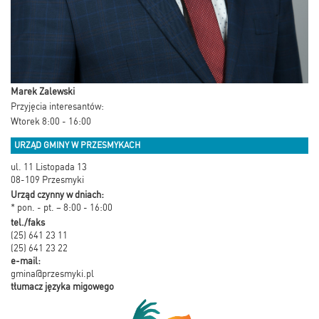
Marek Zalewski
Przyjęcia interesantów:
Wtorek 8:00 - 16:00
URZĄD GMINY W PRZESMYKACH
ul. 11 Listopada 13
08-109 Przesmyki
Urząd czynny w dniach:
* pon. - pt. – 8:00 - 16:00
tel./faks
(25) 641 23 11
(25) 641 23 22
e-mail:
gmina@przesmyki.pl
tłumacz języka migowego