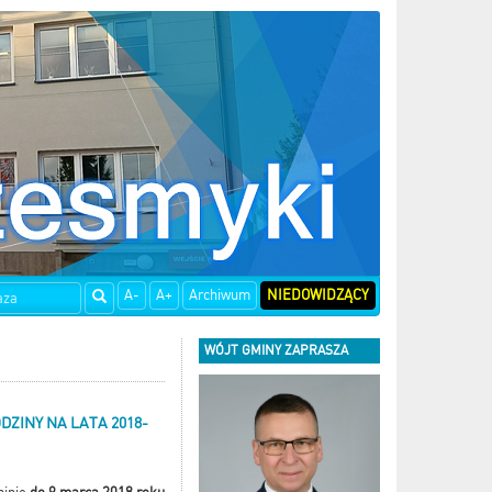
A-
A+
Archiwum
NIEDOWIDZĄCY
WÓJT GMINY ZAPRASZA
ZINY NA LATA 2018-