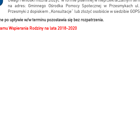
Uwagi i wnioski można złożyć w formie pisemnej w nieprzekraczalnym ter
na adres: Gminnego Ośrodka Pomocy Społecznej w Przesmykach ul.
Przesmyki z dopiskiem „Konsultacje” lub złożyć osobiście w siedzibie GOPS
ne po upływie w/w terminu pozostawia się bez rozpatrzenia.
mu Wspierania Rodziny na lata 2018-2020