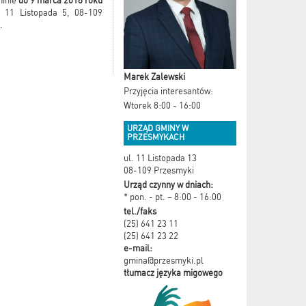
minie
do 9 marca 2018 roku
 11 Listopada 5, 08-109
.
Marek Zalewski
Przyjęcia interesantów:
Wtorek 8:00 - 16:00
URZĄD GMINY W
PRZESMYKACH
ul. 11 Listopada 13
08-109 Przesmyki
Urząd czynny w dniach:
* pon. - pt. – 8:00 - 16:00
tel./faks
(25) 641 23 11
(25) 641 23 22
e-mail:
gmina@przesmyki.pl
tłumacz języka migowego