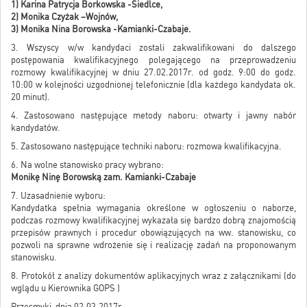
1) Karina Patrycja Borkowska -Siedlce,
2) Monika Czyżak –Wojnów,
3) Monika Nina Borowska -Kamianki-Czabaje.
3. Wszyscy w/w kandydaci zostali zakwalifikowani do dalszego
postępowania kwalifikacyjnego polegającego na przeprowadzeniu
rozmowy kwalifikacyjnej w dniu 27.02.2017r. od godz. 9:00 do godz.
10:00 w kolejności uzgodnionej telefonicznie (dla każdego kandydata ok.
20 minut).
4. Zastosowano następujące metody naboru: otwarty i jawny nabór
kandydatów.
5. Zastosowano następujące techniki naboru: rozmowa kwalifikacyjna.
6. Na wolne stanowisko pracy wybrano:
Monikę Ninę Borowską zam. Kamianki-Czabaje
7. Uzasadnienie wyboru:
Kandydatka spełnia wymagania określone w ogłoszeniu o naborze,
podczas rozmowy kwalifikacyjnej wykazała się bardzo dobrą znajomością
przepisów prawnych i procedur obowiązujących na ww. stanowisku, co
pozwoli na sprawne wdrożenie się i realizację zadań na proponowanym
stanowisku.
8. Protokół z analizy dokumentów aplikacyjnych wraz z załącznikami (do
wglądu u Kierownika GOPS )
Przesmyki, dnia 02.03.2017r.