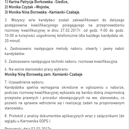
1) Karina Patrycja Borkowska -Siedlce,
2) Monika Czyżak –Wojnów,
3) Monika Nina Borowska -Kamianki-Czabaje.
3. Wszyscy w/w kandydaci zostali zakwalifikowani do dalszego
postępowania kwalifikacyjnego polegającego na przeprowadzeniu
rozmowy kwalifikacyjnej w dniu 27.02.2017r. od godz. 9:00 do godz.
10:00 w kolejności uzgodnionej telefonicznie (dla każdego kandydata ok.
20 minut).
4. Zastosowano następujące metody naboru: otwarty i jawny nabór
kandydatów.
5. Zastosowano następujące techniki naboru: rozmowa kwalifikacyjna.
6. Na wolne stanowisko pracy wybrano:
Monikę Ninę Borowską zam. Kamianki-Czabaje
7. Uzasadnienie wyboru:
Kandydatka spełnia wymagania określone w ogłoszeniu o naborze,
podczas rozmowy kwalifikacyjnej wykazała się bardzo dobrą znajomością
przepisów prawnych i procedur obowiązujących na ww. stanowisku, co
pozwoli na sprawne wdrożenie się i realizację zadań na proponowanym
stanowisku.
8. Protokół z analizy dokumentów aplikacyjnych wraz z załącznikami (do
wglądu u Kierownika GOPS )
Przesmyki, dnia 02.03.2017r.