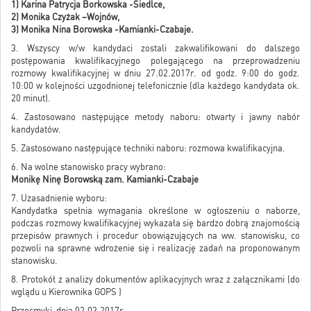
1) Karina Patrycja Borkowska -Siedlce,
2) Monika Czyżak –Wojnów,
3) Monika Nina Borowska -Kamianki-Czabaje.
3. Wszyscy w/w kandydaci zostali zakwalifikowani do dalszego
postępowania kwalifikacyjnego polegającego na przeprowadzeniu
rozmowy kwalifikacyjnej w dniu 27.02.2017r. od godz. 9:00 do godz.
10:00 w kolejności uzgodnionej telefonicznie (dla każdego kandydata ok.
20 minut).
4. Zastosowano następujące metody naboru: otwarty i jawny nabór
kandydatów.
5. Zastosowano następujące techniki naboru: rozmowa kwalifikacyjna.
6. Na wolne stanowisko pracy wybrano:
Monikę Ninę Borowską zam. Kamianki-Czabaje
7. Uzasadnienie wyboru:
Kandydatka spełnia wymagania określone w ogłoszeniu o naborze,
podczas rozmowy kwalifikacyjnej wykazała się bardzo dobrą znajomością
przepisów prawnych i procedur obowiązujących na ww. stanowisku, co
pozwoli na sprawne wdrożenie się i realizację zadań na proponowanym
stanowisku.
8. Protokół z analizy dokumentów aplikacyjnych wraz z załącznikami (do
wglądu u Kierownika GOPS )
Przesmyki, dnia 02.03.2017r.