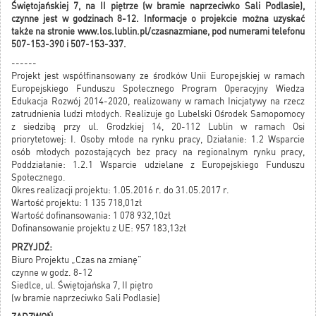
Świętojańskiej 7, na II piętrze (w bramie naprzeciwko Sali Podlasie),
czynne jest w godzinach 8-12. Informacje o projekcie można uzyskać
także na stronie www.los.lublin.pl/czasnazmiane, pod numerami telefonu
507-153-390 i 507-153-337.
------
Projekt jest współfinansowany ze środków Unii Europejskiej w ramach
Europejskiego Funduszu Społecznego Program Operacyjny Wiedza
Edukacja Rozwój 2014-2020, realizowany w ramach Inicjatywy na rzecz
zatrudnienia ludzi młodych. Realizuje go Lubelski Ośrodek Samopomocy
z siedzibą przy ul. Grodzkiej 14, 20-112 Lublin w ramach Osi
priorytetowej: I. Osoby młode na rynku pracy, Działanie: 1.2 Wsparcie
osób młodych pozostających bez pracy na regionalnym rynku pracy,
Poddziałanie: 1.2.1 Wsparcie udzielane z Europejskiego Funduszu
Społecznego.
Okres realizacji projektu: 1.05.2016 r. do 31.05.2017 r.
Wartość projektu: 1 135 718,01zł
Wartość dofinansowania: 1 078 932,10zł
Dofinansowanie projektu z UE: 957 183,13zł
PRZYJDŹ:
Biuro Projektu „Czas na zmianę”
czynne w godz. 8-12
Siedlce, ul. Świętojańska 7, II piętro
(w bramie naprzeciwko Sali Podlasie)