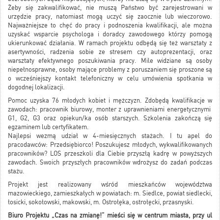
Żeby się zakwalifikować, nie muszą Państwo być zarejestrowani w
urzędzie pracy, natomiast mogą uczyć się zaocznie lub wieczorowo.
Najważniejsze to chęć do pracy i podnoszenia kwalifikacji, ale można
uzyskać wsparcie psychologa i doradcy zawodowego którzy pomogą
ukierunkować działania. W ramach projektu odbędą się też warsztaty z
asertywności, radzenia sobie ze stresem czy autoprezentacji, oraz
warsztaty efektywnego poszukiwania pracy. Mile widziane są osoby
niepełnosprawne, osoby mające problemy z poruszaniem się proszone są
o wcześniejszy kontakt telefoniczny w celu umówienia spotkania w
dogodnej lokalizacji.
Pomoc uzyska 76 młodych kobiet i mężczyzn. Zdobędą kwalifikacje w
zawodach: pracownik biurowy, monter z uprawnieniami energetycznymi
G1, G2, G3 oraz opiekun/ka osób starszych. Szkolenia zakończą się
egzaminem lub certyfikatem.
Najlepsi wezmą udział w 4-miesięcznych stażach. I tu apel do
pracodawców: Przedsiębiorco! Poszukujesz młodych, wykwalifikowanych
pracowników? LOS przeszkoli dla Ciebie przyszłą kadrę w powyższych
zawodach. Swoich przyszłych pracowników wdrożysz do zadań podczas
stażu.
Projekt jest realizowany wśród mieszkańców województwa
mazowieckiego, zamieszkałych w powiatach: m. Siedlce, powiat siedlecki,
łosicki, sokołowski, makowski, m. Ostrołęka, ostrołęcki, przasnyski.
Biuro Projektu „Czas na zmianę!” mieści się w centrum miasta, przy ul