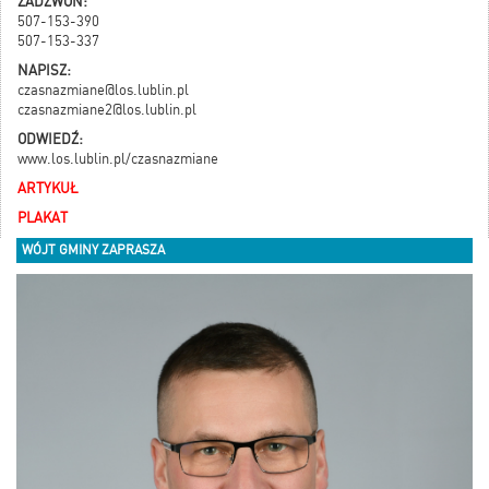
ZADZWOŃ:
507-153-390
507-153-337
NAPISZ:
czasnazmiane@los.lublin.pl
czasnazmiane2@los.lublin.pl
ODWIEDŹ:
www.los.lublin.pl/czasnazmiane
ARTYKUŁ
PLAKAT
WÓJT GMINY ZAPRASZA