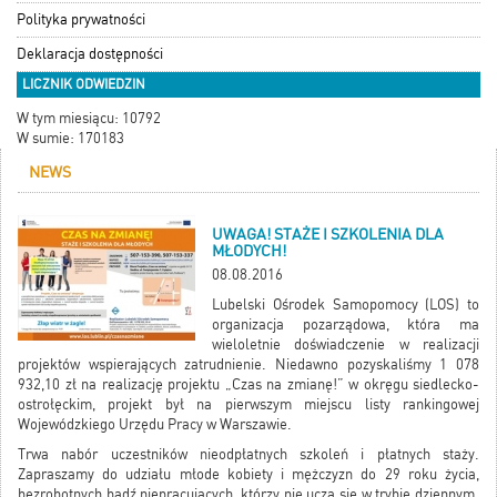
Polityka prywatności
Deklaracja dostępności
LICZNIK ODWIEDZIN
W tym miesiącu: 10792
W sumie: 170183
NEWS
UWAGA! STAŻE I SZKOLENIA DLA
MŁODYCH!
08.08.2016
Lubelski Ośrodek Samopomocy (LOS) to
organizacja pozarządowa, która ma
wieloletnie doświadczenie w realizacji
projektów wspierających zatrudnienie. Niedawno pozyskaliśmy 1 078
932,10 zł na realizację projektu „Czas na zmianę!” w okręgu siedlecko-
ostrołęckim, projekt był na pierwszym miejscu listy rankingowej
Wojewódzkiego Urzędu Pracy w Warszawie.
Trwa nabór uczestników nieodpłatnych szkoleń i płatnych staży.
Zapraszamy do udziału młode kobiety i mężczyzn do 29 roku życia,
bezrobotnych bądź niepracujących, którzy nie uczą się w trybie dziennym.