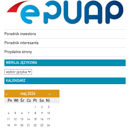
Poradnik inwestora
Poradnik interesanta
Przydatne strony
WERSJA JĘZYKOWA
KALENDARZ
maj 2026
«
»
Pn
Wt
Śr
Cz
Pt
So
Ni
1
2
3
4
5
6
7
8
9
10
11
12
13
14
15
16
17
18
19
20
21
22
23
24