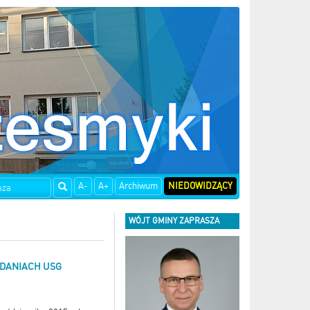
A-
A+
Archiwum
NIEDOWIDZĄCY
WÓJT GMINY ZAPRASZA
ADANIACH USG