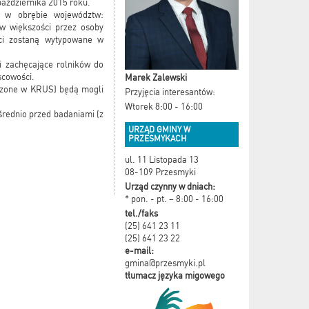
aździernika 2015 roku.
h w obrębie województw:
 w większości przez osoby
ści zostaną wytypowane w
i zachęcające rolników do
scowości.
Marek Zalewski
eczone w KRUS) będą mogli
Przyjęcia interesantów:
Wtorek 8:00 - 16:00
średnio przed badaniami (z
URZĄD GMINY W
PRZESMYKACH
ul. 11 Listopada 13
08-109 Przesmyki
Urząd czynny w dniach:
* pon. - pt. – 8:00 - 16:00
tel./faks
(25) 641 23 11
(25) 641 23 22
e-mail:
gmina@przesmyki.pl
tłumacz języka migowego