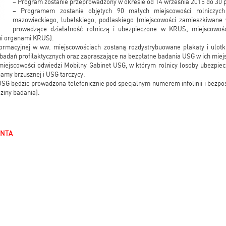
– Program zostanie przeprowadzony w okresie od 14 września 2015 do 30 p
– Programem zostanie objętych 90 małych miejscowości rolniczyc
mazowieckiego, lubelskiego, podlaskiego (miejscowości zamieszkiwane
prowadzące działalność rolniczą i ubezpieczone w KRUS; miejscowo
mi organami KRUS).
rmacyjnej w ww. miejscowościach zostaną rozdystrybuowane plakaty i ulotk
adań profilaktycznych oraz zapraszające na bezpłatne badania USG w ich miej
iejscowości odwiedzi Mobilny Gabinet USG, w którym rolnicy (osoby ubezpi
jamy brzusznej i USG tarczycy.
USG będzie prowadzona telefonicznie pod specjalnym numerem infolinii i bezpo
ziny badania).
ENTA