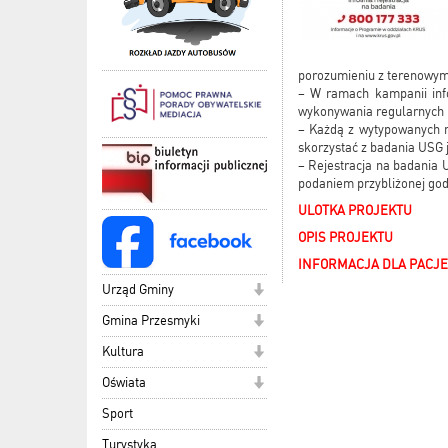
porozumieniu z terenowy
– W ramach kampanii info
wykonywania regularnych b
– Każdą z wytypowanych m
skorzystać z badania USG 
– Rejestracja na badania 
podaniem przybliżonej god
ULOTKA PROJEKTU
OPIS PROJEKTU
INFORMACJA DLA PACJ
Urząd Gminy
Gmina Przesmyki
Kultura
Oświata
Sport
Turystyka