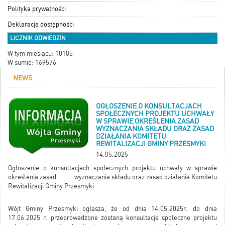
Polityka prywatności
Deklaracja dostępności
LICZNIK ODWIEDZIN
W tym miesiącu: 10185
W sumie: 169576
NEWS
OGŁOSZENIE O KONSULTACJACH
SPOŁECZNYCH PROJEKTU UCHWAŁY
W SPRAWIE OKREŚLENIA ZASAD
WYZNACZANIA SKŁADU ORAZ ZASAD
DZIAŁANIA KOMITETU
REWITALIZACJI GMINY PRZESMYKI
14.05.2025
Ogłoszenie o konsultacjach społecznych projektu uchwały w sprawie
określenia zasad wyznaczania składu oraz zasad działania Komitetu
Rewitalizacji Gminy Przesmyki
Wójt Gminy Przesmyki ogłasza, że od dnia 14.05.2025r. do dnia
17.06.2025 r. przeprowadzone zostaną konsultacje społeczne projektu