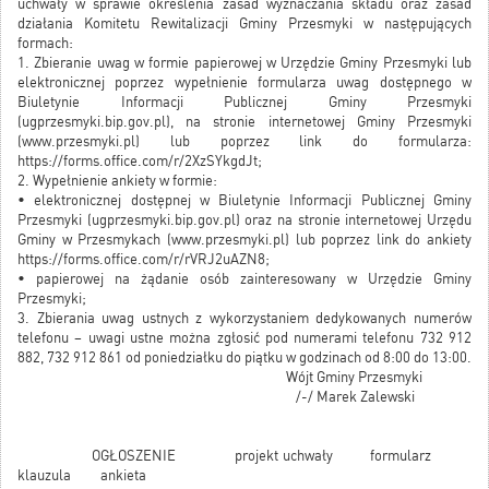
uchwały w sprawie określenia zasad wyznaczania składu oraz zasad
działania Komitetu Rewitalizacji Gminy Przesmyki w następujących
formach:
1. Zbieranie uwag w formie papierowej w Urzędzie Gminy Przesmyki lub
elektronicznej poprzez wypełnienie formularza uwag dostępnego w
Biuletynie Informacji Publicznej Gminy Przesmyki
(
ugprzesmyki.bip.gov.pl
), na stronie internetowej Gminy Przesmyki
(
www.przesmyki.pl
) lub poprzez link do formularza:
https://forms.office.com/r/2XzSYkgdJt
;
2. Wypełnienie ankiety w formie:
• elektronicznej dostępnej w Biuletynie Informacji Publicznej Gminy
Przesmyki (ugprzesmyki.bip.gov.pl) oraz na stronie internetowej Urzędu
Gminy w Przesmykach (www.przesmyki.pl) lub poprzez link do ankiety
https://forms.office.com/r/rVRJ2uAZN8
;
• papierowej na żądanie osób zainteresowany w Urzędzie Gminy
Przesmyki;
3. Zbierania uwag ustnych z wykorzystaniem dedykowanych numerów
telefonu – uwagi ustne można zgłosić pod numerami telefonu 732 912
882, 732 912 861 od poniedziałku do piątku w godzinach od 8:00 do 13:00.
Wójt Gminy Przesmyki
/-/ Marek Zalewski
OGŁOSZENIE
projekt uchwały
formularz
klauzula
ankieta