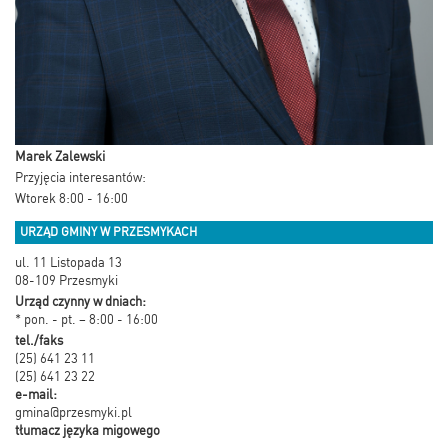
Marek Zalewski
Przyjęcia interesantów:
Wtorek 8:00 - 16:00
URZĄD GMINY W PRZESMYKACH
ul. 11 Listopada 13
08-109 Przesmyki
Urząd czynny w dniach:
* pon. - pt. – 8:00 - 16:00
tel./faks
(25) 641 23 11
(25) 641 23 22
e-mail:
gmina@przesmyki.pl
tłumacz języka migowego