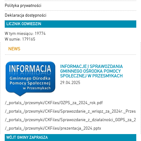
Polityka prywatności
Deklaracja dostępności
LICZNIK ODWIEDZIN
W tym miesiącu: 19774
W sumie: 179165
NEWS
INFORMACJE I SPRAWOZDANIA
GMINNEGO OŚRODKA POMOCY
SPOŁECZNEJ W PRZESMYKACH
29.04.2025
/_portals_/przesmyki/CKFiles/OZPS_za_2024_rok.pdf
/_portals_/przesmyki/CKFiles/Sprawozdanie_z_wrispz_za_2024r._Przesmy
/_portals_/przesmyki/CKFiles/Sprawozdanie_z_działalności_GOPS_za_2024
/_portals_/przesmyki/CKFiles/prezentacja_2024.pptx
WÓJT GMINY ZAPRASZA