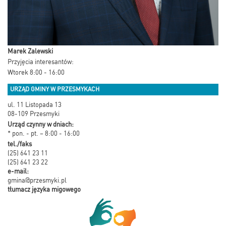
Marek Zalewski
Przyjęcia interesantów:
Wtorek 8:00 - 16:00
URZĄD GMINY W PRZESMYKACH
ul. 11 Listopada 13
08-109 Przesmyki
Urząd czynny w dniach:
* pon. - pt. – 8:00 - 16:00
tel./faks
(25) 641 23 11
(25) 641 23 22
e-mail:
gmina@przesmyki.pl
tłumacz języka migowego