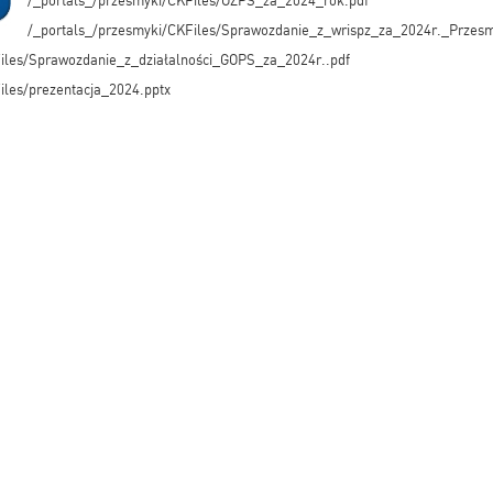
/_portals_/przesmyki/CKFiles/OZPS_za_2024_rok.pdf
/_portals_/przesmyki/CKFiles/Sprawozdanie_z_wrispz_za_2024r._Przesm
iles/Sprawozdanie_z_działalności_GOPS_za_2024r..pdf
iles/prezentacja_2024.pptx