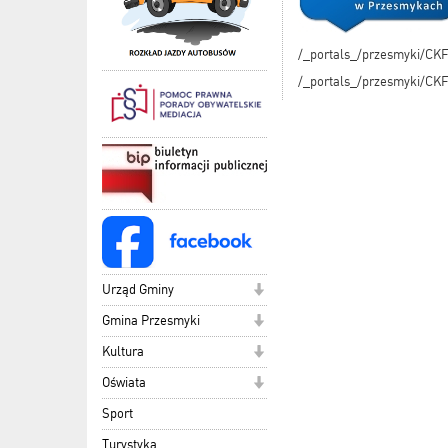
/_portals_/przesmyki/CKF
/_portals_/przesmyki/CKF
Urząd Gminy
Gmina Przesmyki
Kultura
Oświata
Sport
Turystyka