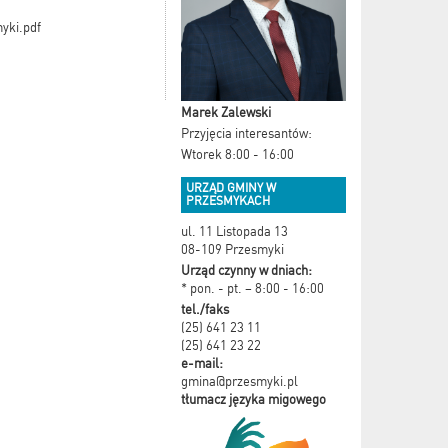
yki.pdf
Marek Zalewski
Przyjęcia interesantów:
Wtorek 8:00 - 16:00
URZĄD GMINY W
PRZESMYKACH
ul. 11 Listopada 13
08-109 Przesmyki
Urząd czynny w dniach:
* pon. - pt. – 8:00 - 16:00
tel./faks
(25) 641 23 11
(25) 641 23 22
e-mail:
gmina@przesmyki.pl
tłumacz języka migowego