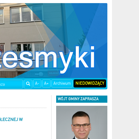
A-
A+
Archiwum
NIEDOWIDZĄCY
WÓJT GMINY ZAPRASZA
OŁECZNEJ W