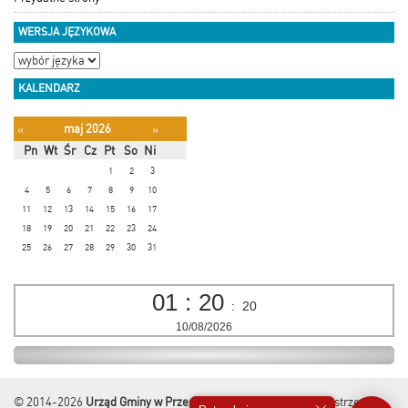
WERSJA JĘZYKOWA
KALENDARZ
maj 2026
«
»
Pn
Wt
Śr
Cz
Pt
So
Ni
1
2
3
4
5
6
7
8
9
10
11
12
13
14
15
16
17
18
19
20
21
22
23
24
25
26
27
28
29
30
31
01
:
20
:
20
10/08/2026
© 2014-2026
Urząd Gminy w Przesmykach
Wszelkie Prawa Zastrzeżone.