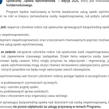
Społecznej „Opieka wytchnieniowa” – edycja 2024,
który jest finanso
Solidarnościowego.
Program będzie realizowany w formie świadczenia usług opieki wytchn
zin na rok) w miejscu zamieszkania osoby niepełnosprawnej, lub pobytu cało
jest:
wsparcie członków rodzin lub opiekunów sprawujących bezpośrednią opie
o niepełnosprawności,
topniem niepełnosprawności oraz orzeczeniami równoważnymi poprzez możliwo
ie usług opieki wytchnieniowej.
 za zadanie
odciążenie członków rodzin lub opiekunów osób niepełnosprawny
 lub zapewnienie czasowego zastępstwa. Dzięki temu wsparciu osoby za
onować będą czasem, który mogły przyznać na odpoczynek i regenerację, ja
i opieki wytchnieniowej mogą służyć również okresowemu zabezpieczeniu potrz
e z różnych powodów nie będą mogli wykonywać swoich obowiązków.
wytchnieniowej nad chorym członkiem rodziny polegać będzie w szczególności 
a w podstawowych czynnościach życiowych;
acji i szeroko pojętej opieki;
iu podstawowych spraw osobistych;
tów z otoczeniem oraz organizacji czasu wolnego.
kun sprawujący bezpośrednią opiekę nad dzieckiem lub osobą niepełnosprawną,
hnieniowej
nie ponosi odpłatności za usługę przyznaną w ramach Programu
.