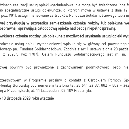
zinach realizacji usług opieki wytchnieniowej nie mogą być świadczone inne
lub specjalistyczne usługi opiekuńcze, o których mowa w ustawie z dnia 1
. poz. 901), usługi finansowane ze środków Funduszu Solidarnościowego lub z in
owej przysługują w przypadku zamieszkania członka rodziny lub opiekuna 
sprawną i sprawującą całodobową opiekę nad osobą niepełnosprawną.
yklucza członka rodziny lub opiekuna z możliwości uzyskania usługi opieki wyt
akresie usług opieki wytchnieniowej wpisuje się w główny cel powstałego 
owego pn. Fundusz Solidarnościowy. Zgodnie z art.1 ustawy z dnia 23 paźdz
. z 2020r. Poz 1787). Celem Funduszu Solidarnościowego jest m. in. 
niowej powinny być prowadzone z zachowaniem podmiotowości osób nie
uczestnictwem w Programie prosimy o kontakt z Ośrodkiem Pomocy Spo
Moniką Borowską pod numerem telefonu tel 25 641 23 87, 882 – 503 – 342 l
j w Przesmykach, ul. 11 Listopada 5, 08-109 Przesmyki.
 13 listopada 2023 roku włącznie