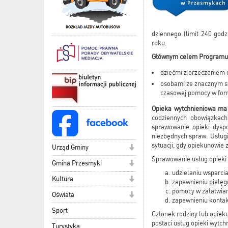
dziennego (limit 240 god
roku.
Głównym celem Programu 
dziećmi z orzeczeniem 
osobami ze znacznym s
czasowej pomocy w form
Opieka wytchnieniowa ma
codziennych obowiązkach
sprawowanie opieki dysp
niezbędnych spraw. Usług
sytuacji, gdy opiekunowi
Urząd Gminy
Sprawowanie usług opieki 
Gmina Przesmyki
udzielaniu wsparci
Kultura
zapewnieniu pielęgn
pomocy w załatwian
Oświata
zapewnieniu kontak
Sport
Członek rodziny lub opie
postaci usług opieki wytc
Turystyka