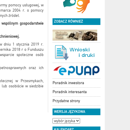
 formy pomocy usługowej, w
2 marca 2004 r. o pomocy
nych źródeł.
ZOBACZ RÓWNIEŻ
we wspólnym gospodarstwie
chnieniowej.
w dniu 1 stycznia 2019 r.
iernika 2018 r o Funduszu
wsparcie społeczne osób
pełnosprawnych oraz ich
łecznej w Przesmykach,
Poradnik inwestora
ub osobiście w siedzibie
Poradnik interesanta
Przydatne strony
WERSJA JĘZYKOWA
KALENDARZ