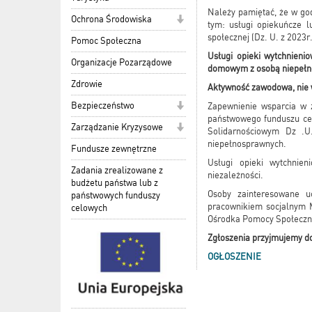
Należy pamiętać, że w god
Ochrona Środowiska
tym: usługi opiekuńcze 
społecznej (Dz. U. z 2023r
Pomoc Społeczna
Usługi opieki wytchnieni
Organizacje Pozarządowe
domowym z osobą niepełno
Zdrowie
Aktywność zawodowa, nie w
Bezpieczeństwo
Zapewnienie wsparcia w z
państwowego funduszu cel
Zarządzanie Kryzysowe
Solidarnościowym Dz .U
niepełnosprawnych.
Fundusze zewnętrzne
Usługi opieki wytchnie
Zadania zrealizowane z
niezależności.
budżetu państwa lub z
Osoby zainteresowane 
państwowych funduszy
pracownikiem socjalnym 
celowych
Ośrodka Pomocy Społeczne
Zgłoszenia przyjmujemy do
OGŁOSZENIE