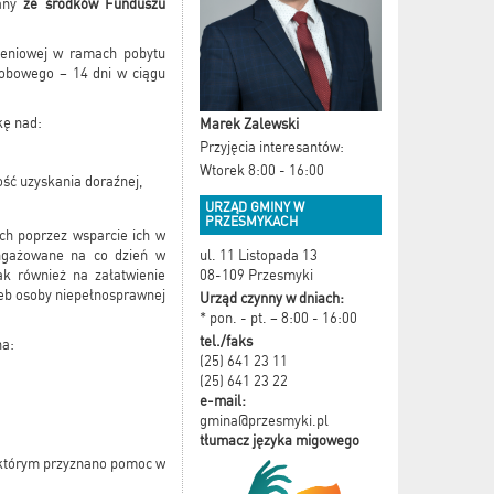
wany
ze środków Funduszu
ieniowej w ramach pobytu
dobowego – 14 dni w ciągu
kę nad:
Marek Zalewski
Przyjęcia interesantów:
Wtorek 8:00 - 16:00
ść uzyskania doraźnej,
URZĄD GMINY W
PRZESMYKACH
ch poprzez wsparcie ich w
ul. 11 Listopada 13
angażowane na co dzień w
08-109 Przesmyki
k również na załatwienie
eb osoby niepełnosprawnej
Urząd czynny w dniach:
* pon. - pt. – 8:00 - 16:00
tel./faks
na:
(25) 641 23 11
(25) 641 23 22
e-mail:
gmina@przesmyki.pl
tłumacz języka migowego
 którym przyznano pomoc w